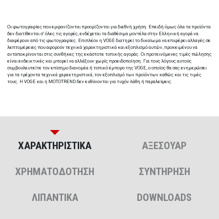
Οι φωτογραφίες που εμφανίζονται προορίζονται για διεθνή χρήση. Επειδή όμως όλα τα προϊόντα
δεν διατίθενται σ’ όλες τις αγορές, ενδέχεται τα διαθέσιμα μοντέλα στην Ελληνική αγορά να
διαφέρουν από τις φωτογραφίες. Επιπλέον η VOGE διατηρεί το δικαίωμα να επιφέρει αλλαγές σε
λεπτομέρειες που αφορούν τεχνικά χαρακτηριστικά και εξοπλισμό αυτών, προκειμένου να
ανταποκρίνονται στις συνθήκες της εκάστοτε τοπικής αγοράς. Οι προτεινόμενες τιμές πώλησης
είναι ενδεικτικές και μπορεί να αλλάξουν χωρίς προειδοποίηση. Για τους λόγους αυτούς
συμβουλευτείτε τον επίσημο διανομέα ή τοπικό έμπορο της VOGE, ο οποίος θα σας ενημερώσει
για τα τρέχοντα τεχνικά χαρακτηριστικά, τον εξοπλισμό των προϊόντων καθώς και τις τιμές
τους. H VOGE και η MOTOTREND δεν ευθύνονται για τυχόν λάθη ή παραλείψεις.
ΧΑΡΑΚΤΗΡΙΣΤΙΚΑ
ΑΞΕΣΟΥΑΡ
ΧΡΗΜΑΤΟΔΟΤΗΣΗ
ΣΥΝΤΗΡΗΣΗ
ΛΙΠΑΝΤΙΚΑ
DOWNLOADS