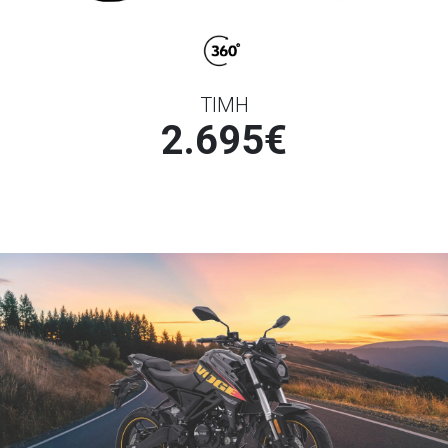
ΤΙΜΗ
2.695€