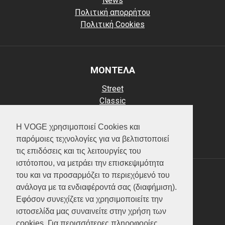
News
Πολιτική απορρήτου
Πολιτική Cookies
ΜΟΝΤΕΛΑ
Street
Classic
Adventure
Scooter
Η VOGE χρησιμοποιεί Cookies και
ATV (Loncin)
παρόμοιες τεχνολογίες για να βελτιστοποιεί
τις επιδόσεις και τις λειτουργίες του
ιστότοπου, να μετράει την επισκεψιμότητα
του και να προσαρμόζει το περιεχόμενό του
ΥΠΗΡΕΣΙΕΣ
ανάλογα με τα ενδιαφέροντά σας (διαφήμιση).
Εφόσον συνεχίζετε να χρησιμοποιείτε την
Test ride
ιστοσελίδα μας συναινείτε στην χρήση των
Επικοινωνία
cookies. Για περισσότερες πληροφορίες