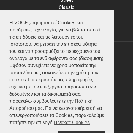
Street
Classic
Adventure
Scooter
Η VOGE χρησιμοποιεί Cookies και
ATV (Loncin)
παρόμοιες τεχνολογίες για να βελτιστοποιεί
τις επιδόσεις και τις λειτουργίες του
ιστότοπου, να μετράει την επισκεψιμότητα
του και να προσαρμόζει το περιεχόμενό του
ΥΠΗΡΕΣΙΕΣ
ανάλογα με τα ενδιαφέροντά σας (διαφήμιση).
Εφόσον συνεχίζετε να χρησιμοποιείτε την
Test ride
ιστοσελίδα μας συναινείτε στην χρήση των
Επικοινωνία
cookies. Για περισσότερες πληροφορίες
Service
σχετικά με την επεξεργασία προσωπικών
Κατάλογος
δεδομένων και τα δικαιώματά σας,
FAQ
παρακαλώ συμβουλευτείτε την
Πολιτική
Απορρήτου
μας. Για να ενεργοποιήσετε ή να
απενεργοποιήσετε τα Cookies, παρακαλούμε
SOCIAL MEDIA
πατήστε την επιλογή
Πίνακας Cookies
.