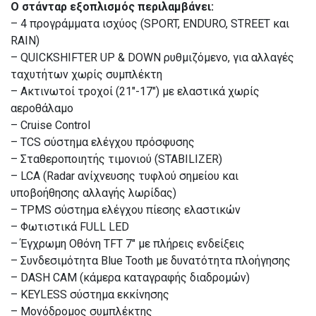
Ο στάνταρ εξοπλισμός περιλαμβάνει:
– 4 προγράμματα ισχύος (SPORT, ENDURO, STREET και
RAIN)
– QUICKSHIFTER UP & DOWN ρυθμιζόμενο, για αλλαγές
ταχυτήτων χωρίς συμπλέκτη
– Ακτινωτοί τροχοί (21″-17″) με ελαστικά χωρίς
αεροθάλαμο
– Cruise Control
– TCS σύστημα ελέγχου πρόσφυσης
– Σταθεροποιητής τιμονιού (STABILIZER)
– LCA (Radar ανίχνευσης τυφλού σημείου και
υποβοήθησης αλλαγής λωρίδας)
– TPMS σύστημα ελέγχου πίεσης ελαστικών
– Φωτιστικά FULL LED
– Έγχρωμη Οθόνη TFT 7″ με πλήρεις ενδείξεις
– Συνδεσιμότητα Blue Tooth με δυνατότητα πλοήγησης
– DASH CAM (κάμερα καταγραφής διαδρομών)
– KEYLESS σύστημα εκκίνησης
– Μονόδρομος συμπλέκτης