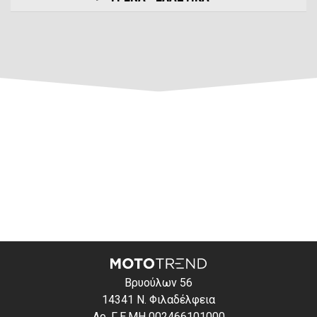
Βρυούλων 56
14341 Ν. Φιλαδέλφεια
Αρ. Γ.Ε.ΜΗ 002466101000