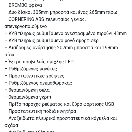
– BREMBO φρένα
– Δύο δίσκοι 305mm μπροστά και ένας 265mm πίσω
– CORNERING ABS τελευταίας γενιάς,
απενεργοποιούμενο
– KYB πλήρως ρυθμιζόμενo ανεστραμμένο πιρούνι 43mm
– ΚΥΒ πλήρως ρυθμιζόμενο μονό αμορτισέρ
– Διαδρομές ανάρτησης 207mm μπροστά και 198mm
πίσω
– Έξτρα προβολείς ομίχλης LED
– Ρυθμιζόμενες μανέτες
– Προστατευτικές χούφτες
– Ρυθμιζόμενος ανεμοθώρακας
– θερμαινόμενη σέλα
– θερμαινόμενα γκριπ
– Πρίζα παροχής ρεύματος και θύρα φόρτισης USB
– Προστατευτική ποδιά κινητήρα
– Ανοξείδωτα πλευρικά προστατευτικά κάγκελα και
σχάρα