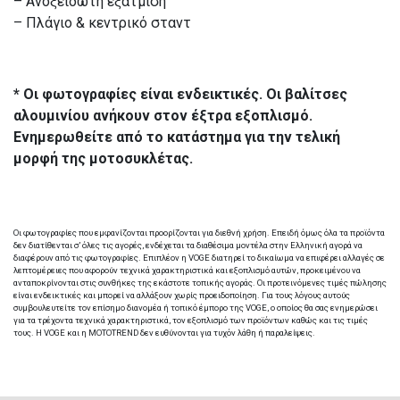
– Ανοξείδωτη εξάτμιση
– Πλάγιο & κεντρικό σταντ
* Οι φωτογραφίες είναι ενδεικτικές. Οι βαλίτσες
αλουμινίου ανήκουν στον έξτρα εξοπλισμό.
Ενημερωθείτε από το κατάστημα για την τελική
μορφή της μοτοσυκλέτας.
Οι φωτογραφίες που εμφανίζονται προορίζονται για διεθνή χρήση. Επειδή όμως όλα τα προϊόντα
δεν διατίθενται σ’ όλες τις αγορές, ενδέχεται τα διαθέσιμα μοντέλα στην Ελληνική αγορά να
διαφέρουν από τις φωτογραφίες. Επιπλέον η VOGE διατηρεί το δικαίωμα να επιφέρει αλλαγές σε
λεπτομέρειες που αφορούν τεχνικά χαρακτηριστικά και εξοπλισμό αυτών, προκειμένου να
ανταποκρίνονται στις συνθήκες της εκάστοτε τοπικής αγοράς. Οι προτεινόμενες τιμές πώλησης
είναι ενδεικτικές και μπορεί να αλλάξουν χωρίς προειδοποίηση. Για τους λόγους αυτούς
συμβουλευτείτε τον επίσημο διανομέα ή τοπικό έμπορο της VOGE, ο οποίος θα σας ενημερώσει
για τα τρέχοντα τεχνικά χαρακτηριστικά, τον εξοπλισμό των προϊόντων καθώς και τις τιμές
τους. H VOGE και η MOTOTREND δεν ευθύνονται για τυχόν λάθη ή παραλείψεις.