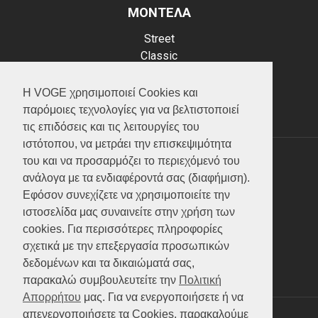
ΜΟΝΤΕΛΑ
Street
Classic
Adventure
Scooter
Η VOGE χρησιμοποιεί Cookies και
ATV (Loncin)
παρόμοιες τεχνολογίες για να βελτιστοποιεί
τις επιδόσεις και τις λειτουργίες του
ιστότοπου, να μετράει την επισκεψιμότητα
του και να προσαρμόζει το περιεχόμενό του
ΥΠΗΡΕΣΙΕΣ
ανάλογα με τα ενδιαφέροντά σας (διαφήμιση).
Εφόσον συνεχίζετε να χρησιμοποιείτε την
Test ride
ιστοσελίδα μας συναινείτε στην χρήση των
Επικοινωνία
cookies. Για περισσότερες πληροφορίες
Service
σχετικά με την επεξεργασία προσωπικών
Κατάλογος
δεδομένων και τα δικαιώματά σας,
FAQ
παρακαλώ συμβουλευτείτε την
Πολιτική
Απορρήτου
μας. Για να ενεργοποιήσετε ή να
απενεργοποιήσετε τα Cookies, παρακαλούμε