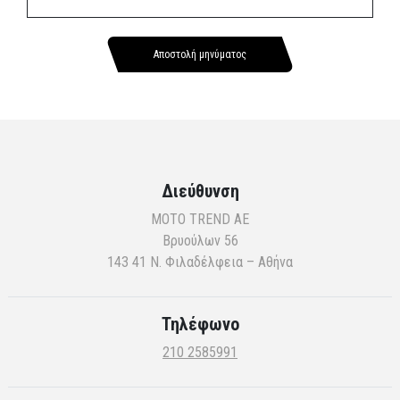
Διεύθυνση
MOTO TREND AE
Βρυούλων 56
143 41 Ν. Φιλαδέλφεια – Αθήνα
Τηλέφωνο
210 2585991