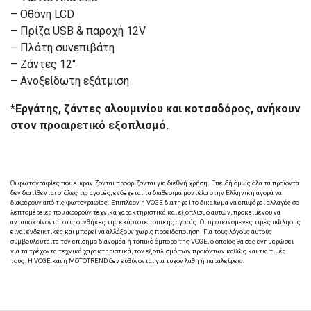
– Οθόνη LCD
– Πρίζα USB & παροχή 12V
– Πλάτη συνεπιβάτη
– Ζάντες 12″
– Ανοξείδωτη εξάτμιση
*Eργάτης, ζάντες αλουμινίου και κοτσαδόρος, ανήκουν
στον προαιρετικό εξοπλισμό.
Οι φωτογραφίες που εμφανίζονται προορίζονται για διεθνή χρήση. Επειδή όμως όλα τα προϊόντα
δεν διατίθενται σ’ όλες τις αγορές, ενδέχεται τα διαθέσιμα μοντέλα στην Ελληνική αγορά να
διαφέρουν από τις φωτογραφίες. Επιπλέον η VOGE διατηρεί το δικαίωμα να επιφέρει αλλαγές σε
λεπτομέρειες που αφορούν τεχνικά χαρακτηριστικά και εξοπλισμό αυτών, προκειμένου να
ανταποκρίνονται στις συνθήκες της εκάστοτε τοπικής αγοράς. Οι προτεινόμενες τιμές πώλησης
είναι ενδεικτικές και μπορεί να αλλάξουν χωρίς προειδοποίηση. Για τους λόγους αυτούς
συμβουλευτείτε τον επίσημο διανομέα ή τοπικό έμπορο της VOGE, ο οποίος θα σας ενημερώσει
για τα τρέχοντα τεχνικά χαρακτηριστικά, τον εξοπλισμό των προϊόντων καθώς και τις τιμές
τους. H VOGE και η MOTOTREND δεν ευθύνονται για τυχόν λάθη ή παραλείψεις.