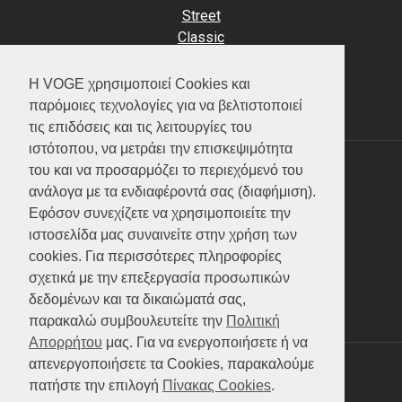
Street
Classic
Adventure
Scooter
Η VOGE χρησιμοποιεί Cookies και
ATV (Loncin)
παρόμοιες τεχνολογίες για να βελτιστοποιεί
τις επιδόσεις και τις λειτουργίες του
ιστότοπου, να μετράει την επισκεψιμότητα
του και να προσαρμόζει το περιεχόμενό του
ΥΠΗΡΕΣΙΕΣ
ανάλογα με τα ενδιαφέροντά σας (διαφήμιση).
Εφόσον συνεχίζετε να χρησιμοποιείτε την
Test ride
ιστοσελίδα μας συναινείτε στην χρήση των
Επικοινωνία
cookies. Για περισσότερες πληροφορίες
Service
σχετικά με την επεξεργασία προσωπικών
Κατάλογος
δεδομένων και τα δικαιώματά σας,
FAQ
παρακαλώ συμβουλευτείτε την
Πολιτική
Απορρήτου
μας. Για να ενεργοποιήσετε ή να
απενεργοποιήσετε τα Cookies, παρακαλούμε
SOCIAL MEDIA
πατήστε την επιλογή
Πίνακας Cookies
.