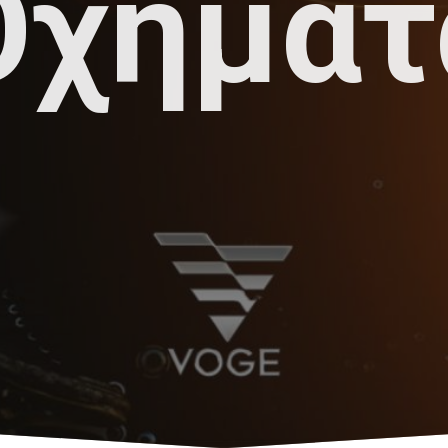
Οχήματ