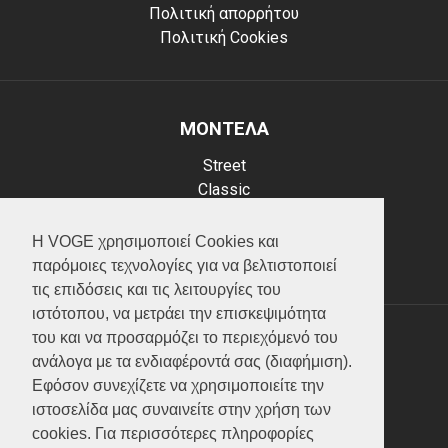
Πολιτική απορρήτου
Πολιτική Cookies
ΜΟΝΤΕΛΑ
Street
Classic
Adventure
Scooter
Η VOGE χρησιμοποιεί Cookies και
ATV (Loncin)
παρόμοιες τεχνολογίες για να βελτιστοποιεί
τις επιδόσεις και τις λειτουργίες του
ιστότοπου, να μετράει την επισκεψιμότητα
του και να προσαρμόζει το περιεχόμενό του
ΥΠΗΡΕΣΙΕΣ
ανάλογα με τα ενδιαφέροντά σας (διαφήμιση).
Εφόσον συνεχίζετε να χρησιμοποιείτε την
Test ride
ιστοσελίδα μας συναινείτε στην χρήση των
Επικοινωνία
cookies. Για περισσότερες πληροφορίες
Service