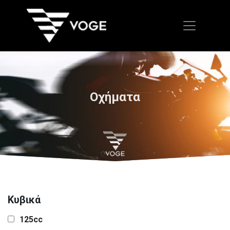
Οχήματα
Κυβικά
125cc