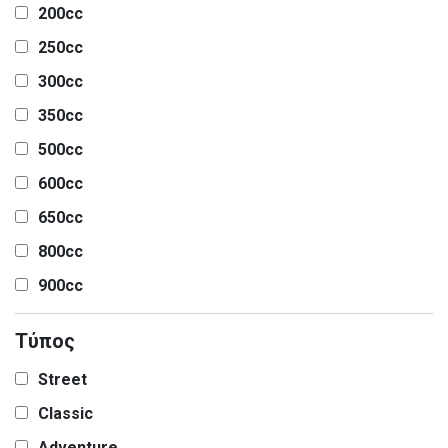
200cc
250cc
300cc
350cc
500cc
600cc
650cc
800cc
900cc
Τύπος
Street
Classic
Adventure