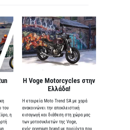
Run
H Voge Motorcycles στην
Ελλάδα!
κη
Η εταιρεία Moto Trend SA με χαρά
ω του
ανακοινώνει την αποκλειστική
Σύρο, η
εισαγωγή και διάθεση στη χώρα μας
ορτή
των μοτοσυκλετών της Voge,
un
ενός premium brand με προϊόντα που