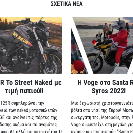
ΣΧΕΤΙΚΑ ΝΕΑ
R Το Street Naked με
Η Voge στο Santa 
τιμή παπιού!!
Syros 2022!
 125R συμπληρώνει την
Μια ξεχωριστή χριστουγεννιάτι
νεια των naked μοτοσυκλετών
βόλτα στο νησί της Σύρου! Μέσ
GE και ανοίγει τις πόρτες της
συνεργάτη της, Motopolis, στην 
δασης ακόμα και σε αναβάτες
Voge συμμετείχε στη μεγάλη γι
λωμα A1 αλλά και αυτοκινήτου. Ο
αγάπης και προσφοράς “Santa R