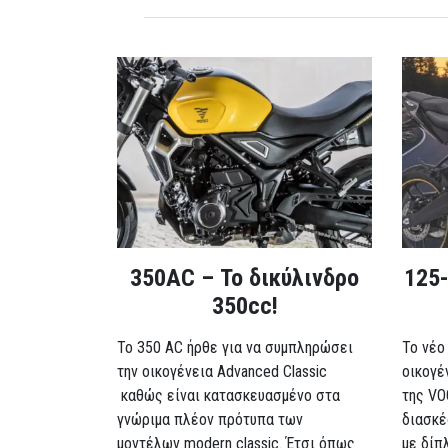
350AC – Το δικύλινδρο
125-
350cc!
To 350 AC ήρθε για να συμπληρώσει
Το νέο
την οικογένεια Advanced Classic
οικογέ
καθώς είναι κατασκευασμένο στα
της VO
γνώριμα πλέον πρότυπα των
διασκέ
μοντέλων modern classic. Έτσι όπως
με δίπ