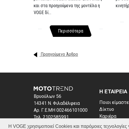
και στα προηγούμενα της μοντέλα η
κινητή
VOGE δί...
Περισσότερα
Προηγούμενο Άρθρο
Η ΕΤΑΙΡΕΙΑ
Βρυούλων 56
Ποιοι είμαστε
14341 Ν. Φιλαδέλφεια
Δίκτυο
Αρ. Γ.Ε.ΜΗ 002466101000
Καριέρα
Τηλ. 2102585991
News
E-mail: info@voge.gr
Η VOGE χρησιμοποιεί Cookies και παρόμοιες τεχνολογίες για 