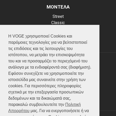
ΜΟΝΤΕΛΑ
Street
Classic
Adventure
Scooter
Η VOGE χρησιμοποιεί Cookies και
ATV (Loncin)
παρόμοιες τεχνολογίες για να βελτιστοποιεί
τις επιδόσεις και τις λειτουργίες του
ιστότοπου, να μετράει την επισκεψιμότητα
του και να προσαρμόζει το περιεχόμενό του
ΥΠΗΡΕΣΙΕΣ
ανάλογα με τα ενδιαφέροντά σας (διαφήμιση).
Εφόσον συνεχίζετε να χρησιμοποιείτε την
Test ride
ιστοσελίδα μας συναινείτε στην χρήση των
Επικοινωνία
cookies. Για περισσότερες πληροφορίες
Service
σχετικά με την επεξεργασία προσωπικών
Κατάλογος
δεδομένων και τα δικαιώματά σας,
FAQ
παρακαλώ συμβουλευτείτε την
Πολιτική
Απορρήτου
μας. Για να ενεργοποιήσετε ή να