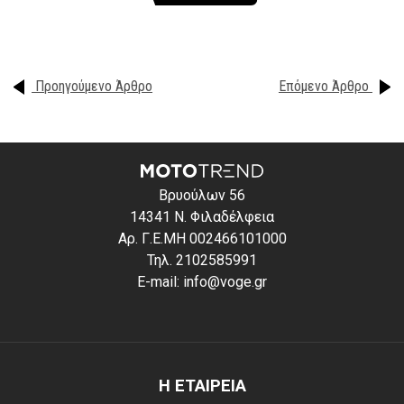
Προηγούμενο Άρθρο
Επόμενο Άρθρο
Βρυούλων 56
14341 Ν. Φιλαδέλφεια
Αρ. Γ.Ε.ΜΗ 002466101000
Τηλ. 2102585991
E-mail: info@voge.gr
Η ΕΤΑΙΡΕΙΑ