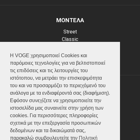
ΜΟΝΤΕΛΑ
Street
Classic
Adventure
Scooter
Η VOGE χρησιμοποιεί Cookies και
ATV (Loncin)
παρόμοιες τεχνολογίες για να βελτιστοποιεί
τις επιδόσεις και τις λειτουργίες του
ιστότοπου, να μετράει την επισκεψιμότητα
του και να προσαρμόζει το περιεχόμενό του
ΥΠΗΡΕΣΙΕΣ
ανάλογα με τα ενδιαφέροντά σας (διαφήμιση).
Εφόσον συνεχίζετε να χρησιμοποιείτε την
Test ride
ιστοσελίδα μας συναινείτε στην χρήση των
Επικοινωνία
cookies. Για περισσότερες πληροφορίες
Service
σχετικά με την επεξεργασία προσωπικών
Κατάλογος
δεδομένων και τα δικαιώματά σας,
FAQ
παρακαλώ συμβουλευτείτε την
Πολιτική