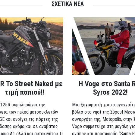
ΣΧΕΤΙΚΑ ΝΕΑ
R Το Street Naked με
Η Voge στο Santa 
τιμή παπιού!!
Syros 2022!
 125R συμπληρώνει την
Μια ξεχωριστή χριστουγεννιάτι
νεια των naked μοτοσυκλετών
βόλτα στο νησί της Σύρου! Μέσ
GE και ανοίγει τις πόρτες της
συνεργάτη της, Motopolis, στην 
δασης ακόμα και σε αναβάτες
Voge συμμετείχε στη μεγάλη γι
λωμα A1 αλλά και αυτοκινήτου. Ο
αγάπης και προσφοράς “Santa R