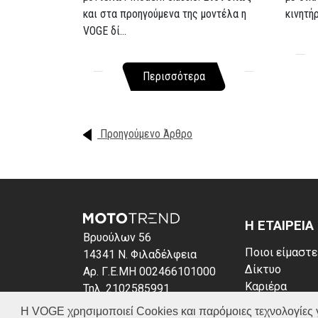
και στα προηγούμενα της μοντέλα η
κινητή
VOGE δί...
Περισσότερα
Προηγούμενο Άρθρο
Η ΕΤΑΙΡΕΙΑ
Βρυούλων 56
Ποιοι είμαστε
14341 Ν. Φιλαδέλφεια
Δίκτυο
Αρ. Γ.Ε.ΜΗ 002466101000
Καριέρα
Τηλ. 2102585991
News
E-mail: info@voge.gr
Η VOGE χρησιμοποιεί Cookies και παρόμοιες τεχνολογίες για 