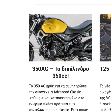
350AC – Το δικύλινδρο
125-
350cc!
To 350 AC ήρθε για να συμπληρώσει
Το νέο
την οικογένεια Advanced Classic
οικογέ
καθώς είναι κατασκευασμένο στα
της VO
γνώριμα πλέον πρότυπα των
διασκέ
μοντέλων modern classic. Έτσι όπως
με δίπ