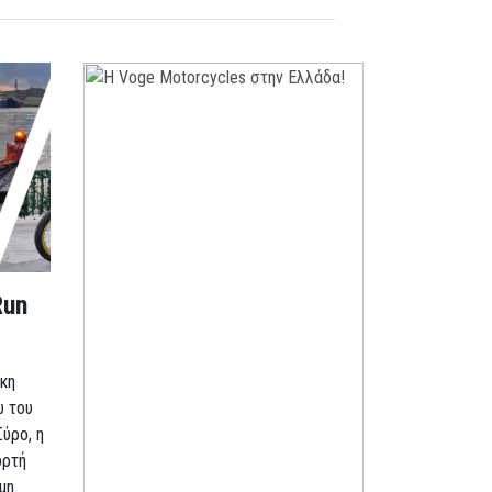
Run
κη
ω του
Σύρο, η
ορτή
un