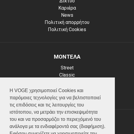
Δίκτυο
Καριέρα
News
Πολιτική απορρήτου
Πολιτική Cookies
ΜΟΝΤΕΛΑ
Street
Classic
Adventure
Scooter
Η VOGE χρησιμοποιεί Cookies και
ATV (Loncin)
παρόμοιες τεχνολογίες για να βελτιστοποιεί
τις επιδόσεις και τις λειτουργίες του
ιστότοπου, να μετράει την επισκεψιμότητα
του και να προσαρμόζει το περιεχόμενό του
ΥΠΗΡΕΣΙΕΣ
ανάλογα με τα ενδιαφέροντά σας (διαφήμιση).
Εφόσον συνεχίζετε να χρησιμοποιείτε την