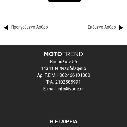
Προηγούμενο Άρθρο
Επόμενο Άρθρο
Βρυούλων 56
14341 Ν. Φιλαδέλφεια
Αρ. Γ.Ε.ΜΗ 002466101000
Τηλ. 2102585991
E-mail: info@voge.gr
Η ΕΤΑΙΡΕΙΑ