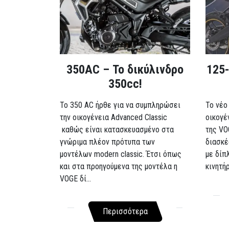
350AC – Το δικύλινδρο
125-
350cc!
To 350 AC ήρθε για να συμπληρώσει
Το νέο
την οικογένεια Advanced Classic
οικογέ
καθώς είναι κατασκευασμένο στα
της VO
γνώριμα πλέον πρότυπα των
διασκέ
μοντέλων modern classic. Έτσι όπως
με δίπ
και στα προηγούμενα της μοντέλα η
κινητή
VOGE δί...
Περισσότερα