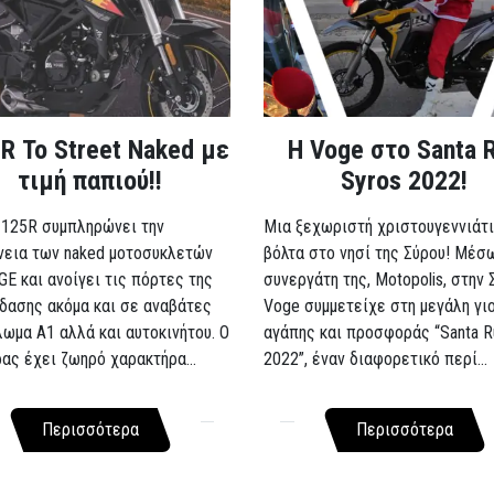
R Το Street Naked με
Η Voge στο Santa 
τιμή παπιού!!
Syros 2022!
 125R συμπληρώνει την
Μια ξεχωριστή χριστουγεννιάτι
νεια των naked μοτοσυκλετών
βόλτα στο νησί της Σύρου! Μέσ
GE και ανοίγει τις πόρτες της
συνεργάτη της, Motopolis, στην 
δασης ακόμα και σε αναβάτες
Voge συμμετείχε στη μεγάλη γι
λωμα A1 αλλά και αυτοκινήτου. Ο
αγάπης και προσφοράς “Santa R
ρας έχει ζωηρό χαρακτήρα...
2022”, έναν διαφορετικό περί...
Περισσότερα
Περισσότερα