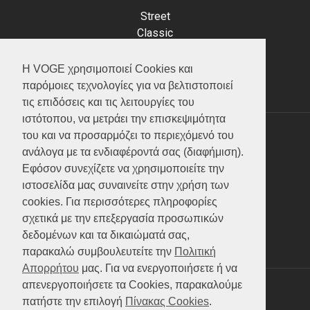
Street
Classic
Adventure
Scooter
Η VOGE χρησιμοποιεί Cookies και
ATV (Loncin)
παρόμοιες τεχνολογίες για να βελτιστοποιεί
τις επιδόσεις και τις λειτουργίες του
ιστότοπου, να μετράει την επισκεψιμότητα
του και να προσαρμόζει το περιεχόμενό του
ΥΠΗΡΕΣΙΕΣ
ανάλογα με τα ενδιαφέροντά σας (διαφήμιση).
Εφόσον συνεχίζετε να χρησιμοποιείτε την
Test ride
ιστοσελίδα μας συναινείτε στην χρήση των
Επικοινωνία
cookies. Για περισσότερες πληροφορίες
Service
σχετικά με την επεξεργασία προσωπικών
Κατάλογος
δεδομένων και τα δικαιώματά σας,
FAQ
παρακαλώ συμβουλευτείτε την
Πολιτική
Απορρήτου
μας. Για να ενεργοποιήσετε ή να
απενεργοποιήσετε τα Cookies, παρακαλούμε
SOCIAL MEDIA
πατήστε την επιλογή
Πίνακας Cookies
.