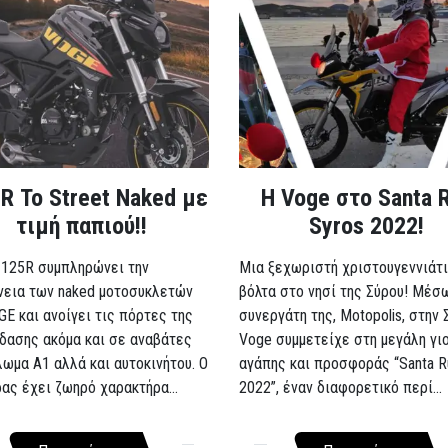
R Το Street Naked με
Η Voge στο Santa 
τιμή παπιού!!
Syros 2022!
 125R συμπληρώνει την
Μια ξεχωριστή χριστουγεννιάτι
νεια των naked μοτοσυκλετών
βόλτα στο νησί της Σύρου! Μέσ
GE και ανοίγει τις πόρτες της
συνεργάτη της, Motopolis, στην 
δασης ακόμα και σε αναβάτες
Voge συμμετείχε στη μεγάλη γι
λωμα A1 αλλά και αυτοκινήτου. Ο
αγάπης και προσφοράς “Santa R
ρας έχει ζωηρό χαρακτήρα...
2022”, έναν διαφορετικό περί...