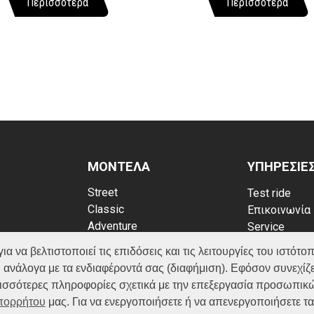
Περισσότερα
Περισσότερα
ΜΟΝΤΕΛΑ
ΥΠΗΡΕΣΙΕ
Street
Test ride
Classic
Επικοινωνία
Adventure
Service
Scooter
Κατάλογος
να βελτιστοποιεί τις επιδόσεις και τις λειτουργίες του ιστότοπ
ATV (Loncin)
ρρήτου
FAQ
 ανάλογα με τα ενδιαφέροντά σας (διαφήμιση). Εφόσον συνεχίζε
kies
ερισσότερες πληροφορίες σχετικά με την επεξεργασία προσωπικ
Απορρήτου
μας. Για να ενεργοποιήσετε ή να απενεργοποιήσετε τ