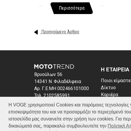
Περισσότερα
Προηγούμενο Άρθρο
Η ΕΤΑΙΡΕΙΑ
Βρυούλων 56
Ποιοι είμαστε
14341 Ν. Φιλαδέλφεια
Δίκτυο
Αρ. Γ.Ε.ΜΗ 002466101000
Καριέρα
Τηλ. 2102585991
News
E-mail: info@voge.gr
Η VOGE χρησιμοποιεί Cookies και παρόμοιες τεχνολογίες για 
Πολιτική απο
επισκεψιμότητα του και να προσαρμόζει το περιεχόμενό του
Πολιτική Coo
ιστοσελίδα μας συναινείτε στην χρήση των cookies. Για π
δικαιώματά σας, παρακαλώ συμβουλευτείτε την
Πολιτική 