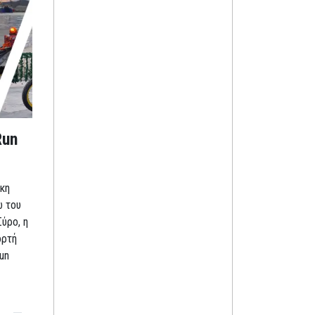
Run
κη
ω του
Σύρο, η
ορτή
un