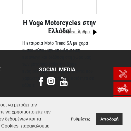
H Voge Motorcycles στην
Ελλάδα!
Επόμενο Άρθρο
Η εταιρεία Moto Trend SA με χαρά
ανακοινώνει την αποκλειστική
εισαγωγή και διάθεση στη χώρα μας
των μοτοσυκλετών της Voge,
Σ
SOCIAL MEDIA
ενός premium brand με προϊόντα που
χαρακτηρίζονται από την ποιότητα σε
κάθε ε...
Περισσότερα
ου, να μετράει την
τε να χρησιμοποιείτε την
ών δεδομένων και τα
Ρυθμίσεις
Αποδοχή
α Cookies, παρακαλούμε