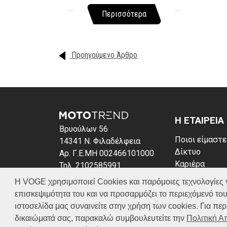
Περισσότερα
Προηγούμενο Άρθρο
Η ΕΤΑΙΡΕΙΑ
Βρυούλων 56
Ποιοι είμαστε
14341 Ν. Φιλαδέλφεια
Δίκτυο
Αρ. Γ.Ε.ΜΗ 002466101000
Καριέρα
Τηλ. 2102585991
News
E-mail: info@voge.gr
Η VOGE χρησιμοποιεί Cookies και παρόμοιες τεχνολογίες για 
Πολιτική απο
επισκεψιμότητα του και να προσαρμόζει το περιεχόμενό του
Πολιτική Coo
ιστοσελίδα μας συναινείτε στην χρήση των cookies. Για π
δικαιώματά σας, παρακαλώ συμβουλευτείτε την
Πολιτική 