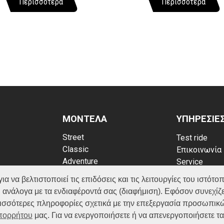
Περισσότερα
Περισσότερα
ΜΟΝΤΕΛΑ
ΥΠΗΡΕΣΙΕ
Street
Test ride
Classic
Επικοινωνία
Adventure
Service
Scooter
Κατάλογος
να βελτιστοποιεί τις επιδόσεις και τις λειτουργίες του ιστότοπ
ATV (Loncin)
ρρήτου
FAQ
 ανάλογα με τα ενδιαφέροντά σας (διαφήμιση). Εφόσον συνεχίζε
kies
ερισσότερες πληροφορίες σχετικά με την επεξεργασία προσωπικ
Απορρήτου
μας. Για να ενεργοποιήσετε ή να απενεργοποιήσετε τ