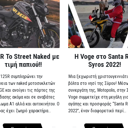
R Το Street Naked με
Η Voge στο Santa 
τιμή παπιού!!
Syros 2022!
 125R συμπληρώνει την
Μια ξεχωριστή χριστουγεννιάτι
νεια των naked μοτοσυκλετών
βόλτα στο νησί της Σύρου! Μέσ
GE και ανοίγει τις πόρτες της
συνεργάτη της, Motopolis, στην 
δασης ακόμα και σε αναβάτες
Voge συμμετείχε στη μεγάλη γι
λωμα A1 αλλά και αυτοκινήτου. Ο
αγάπης και προσφοράς “Santa R
ρας έχει ζωηρό χαρακτήρα...
2022”, έναν διαφορετικό περί...