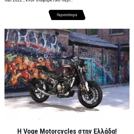
Περισσότερα
H Voge Motorcycles στην Ελλάδα!