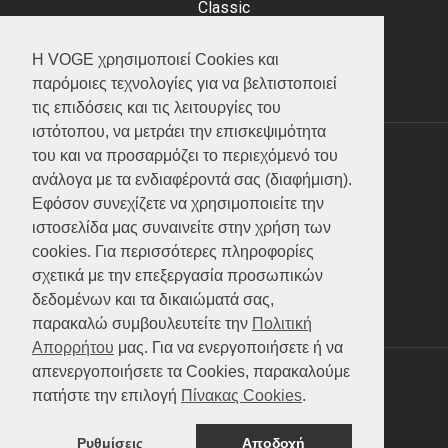
Classic
Adventure
Scooter
Η VOGE χρησιμοποιεί Cookies και
ATV (Loncin)
παρόμοιες τεχνολογίες για να βελτιστοποιεί
τις επιδόσεις και τις λειτουργίες του
ιστότοπου, να μετράει την επισκεψιμότητα
του και να προσαρμόζει το περιεχόμενό του
ΥΠΗΡΕΣΙΕΣ
ανάλογα με τα ενδιαφέροντά σας (διαφήμιση).
Εφόσον συνεχίζετε να χρησιμοποιείτε την
Test ride
ιστοσελίδα μας συναινείτε στην χρήση των
Επικοινωνία
cookies. Για περισσότερες πληροφορίες
Service
σχετικά με την επεξεργασία προσωπικών
Κατάλογος
δεδομένων και τα δικαιώματά σας,
FAQ
παρακαλώ συμβουλευτείτε την
Πολιτική
Απορρήτου
μας. Για να ενεργοποιήσετε ή να
απενεργοποιήσετε τα Cookies, παρακαλούμε
SOCIAL MEDIA
πατήστε την επιλογή
Πίνακας Cookies
.
Ρυθμίσεις
Αποδοχή