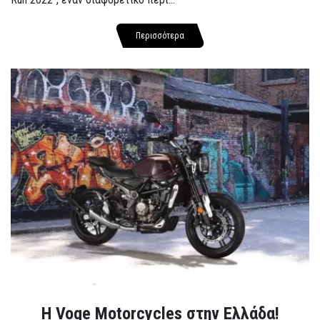
Περισσότερα
H Voge Motorcycles στην Ελλάδα!