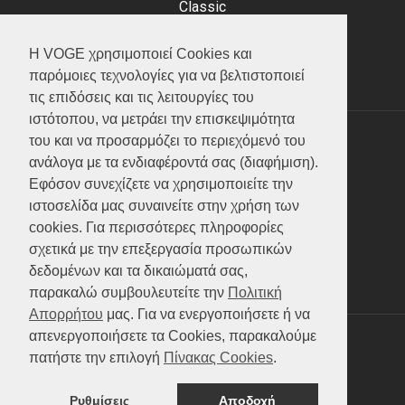
Classic
Adventure
Scooter
Η VOGE χρησιμοποιεί Cookies και
ATV (Loncin)
παρόμοιες τεχνολογίες για να βελτιστοποιεί
τις επιδόσεις και τις λειτουργίες του
ιστότοπου, να μετράει την επισκεψιμότητα
του και να προσαρμόζει το περιεχόμενό του
ΥΠΗΡΕΣΙΕΣ
ανάλογα με τα ενδιαφέροντά σας (διαφήμιση).
Εφόσον συνεχίζετε να χρησιμοποιείτε την
Test ride
ιστοσελίδα μας συναινείτε στην χρήση των
Επικοινωνία
cookies. Για περισσότερες πληροφορίες
Service
σχετικά με την επεξεργασία προσωπικών
Κατάλογος
δεδομένων και τα δικαιώματά σας,
FAQ
παρακαλώ συμβουλευτείτε την
Πολιτική
Απορρήτου
μας. Για να ενεργοποιήσετε ή να
απενεργοποιήσετε τα Cookies, παρακαλούμε
SOCIAL MEDIA
πατήστε την επιλογή
Πίνακας Cookies
.
Ρυθμίσεις
Αποδοχή