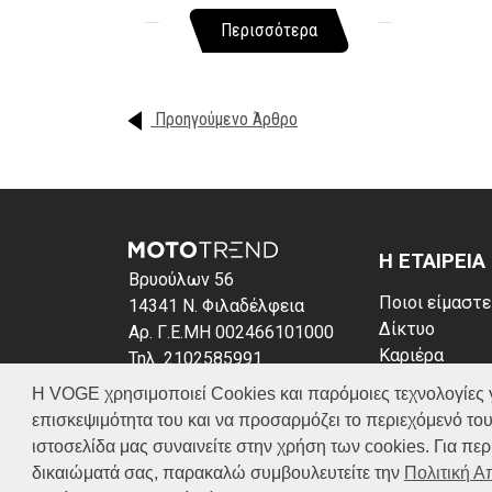
Περισσότερα
Προηγούμενο Άρθρο
Η ΕΤΑΙΡΕΙΑ
Βρυούλων 56
Ποιοι είμαστε
14341 Ν. Φιλαδέλφεια
Δίκτυο
Αρ. Γ.Ε.ΜΗ 002466101000
Καριέρα
Τηλ. 2102585991
News
E-mail: info@voge.gr
Η VOGE χρησιμοποιεί Cookies και παρόμοιες τεχνολογίες για 
Πολιτική απο
επισκεψιμότητα του και να προσαρμόζει το περιεχόμενό του
Πολιτική Coo
ιστοσελίδα μας συναινείτε στην χρήση των cookies. Για π
δικαιώματά σας, παρακαλώ συμβουλευτείτε την
Πολιτική 