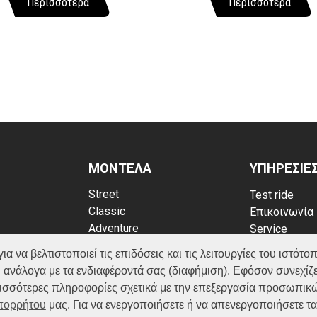
Περισσότερα
Περισσότερα
ΜΟΝΤΕΛΑ
ΥΠΗΡΕΣΙΕ
Street
Test ride
Classic
Επικοινωνία
Adventure
Service
Scooter
Κατάλογος
να βελτιστοποιεί τις επιδόσεις και τις λειτουργίες του ιστότοπ
ATV (Loncin)
ρρήτου
FAQ
 ανάλογα με τα ενδιαφέροντά σας (διαφήμιση). Εφόσον συνεχίζε
kies
ερισσότερες πληροφορίες σχετικά με την επεξεργασία προσωπικ
Απορρήτου
μας. Για να ενεργοποιήσετε ή να απενεργοποιήσετε τ