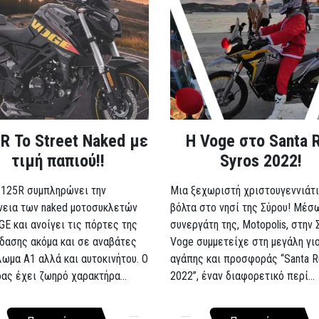
R Το Street Naked με
Η Voge στο Santa 
τιμή παπιού!!
Syros 2022!
 125R συμπληρώνει την
Μια ξεχωριστή χριστουγεννιάτι
νεια των naked μοτοσυκλετών
βόλτα στο νησί της Σύρου! Μέσ
GE και ανοίγει τις πόρτες της
συνεργάτη της, Motopolis, στην 
δασης ακόμα και σε αναβάτες
Voge συμμετείχε στη μεγάλη γι
λωμα A1 αλλά και αυτοκινήτου. Ο
αγάπης και προσφοράς “Santa R
ρας έχει ζωηρό χαρακτήρα...
2022”, έναν διαφορετικό περί...