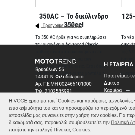
350AC – Το δικύλινδρο
125-
350cc!
Προηγούμενο Άρθρο
To 350 AC ήρθε για να συμπληρώσει
Το νέο
την οικογένεια Advanced Classic
οικογέ
καθώς είναι κατασκευασμένο στα
της VO
γνώριμα πλέον πρότυπα των
διασκέ
Η ΕΤΑΙΡΕΙΑ
μοντέλων modern classic. Έτσι όπως
με δίπ
Βρυούλων 56
και στα προηγούμενα της μοντέλα η
κινητή
Ποιοι είμαστε
14341 Ν. Φιλαδέλφεια
VOGE δί...
Δίκτυο
Αρ. Γ.Ε.ΜΗ 002466101000
Καριέρα
Τηλ. 2102585991
News
E-mail: info@voge.gr
Περισσότερα
Η VOGE χρησιμοποιεί Cookies και παρόμοιες τεχνολογίες για 
Πολιτική απο
επισκεψιμότητα του και να προσαρμόζει το περιεχόμενό του
Πολιτική Coo
ιστοσελίδα μας συναινείτε στην χρήση των cookies. Για π
δικαιώματά σας, παρακαλώ συμβουλευτείτε την
Πολιτική 
πατήστε την επιλογή
Πίνακας Cookies
.