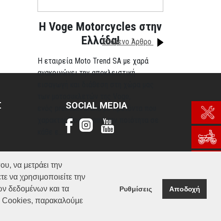
H Voge Motorcycles στην
Ελλάδα!
Επόμενο Άρθρο
Η εταιρεία Moto Trend SA με χαρά
ανακοινώνει την αποκλειστική
εισαγωγή και διάθεση στη χώρα μας
των μοτοσυκλετών της Voge,
Σ
SOCIAL MEDIA
ενός premium brand με προϊόντα που
χαρακτηρίζονται από την ποιότητα σε
κάθε ε...
Περισσότερα
ου, να μετράει την
τε να χρησιμοποιείτε την
ών δεδομένων και τα
Ρυθμίσεις
Αποδοχή
α Cookies, παρακαλούμε