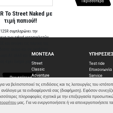
Περισσότερα
R Το Street Naked με
τιμή παπιού!!
 125R συμπληρώνει την
νεια των naked μοτοσυκλετών
GE και ανοίγει τις πόρτες της
δασης ακόμα και σε αναβάτες
ΜΟΝΤΕΛΑ
ΥΠΗΡΕΣΙΕ
λωμα A1 αλλά και αυτοκινήτου. Ο
ρας έχει ζωηρό χαρακτήρα...
Street
Test ride
Classic
Επικοινωνία
Adventure
Service
Περισσότερα
Scooter
Κατάλογος
να βελτιστοποιεί τις επιδόσεις και τις λειτουργίες του ιστότοπ
ATV (Loncin)
ρρήτου
FAQ
 ανάλογα με τα ενδιαφέροντά σας (διαφήμιση). Εφόσον συνεχίζε
kies
ερισσότερες πληροφορίες σχετικά με την επεξεργασία προσωπικ
Απορρήτου
μας. Για να ενεργοποιήσετε ή να απενεργοποιήσετε τ
© VOGE 2026.All right reserved | Website by
WHY.