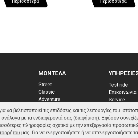
Περισσότερα
Περισσότερα
ΜΟΝΤΕΛΑ
ΥΠΗΡΕΣΙΕ
Street
Test ride
Classic
Επικοινωνία
Adventure
Service
Scooter
Κατάλογος
να βελτιστοποιεί τις επιδόσεις και τις λειτουργίες του ιστότοπ
ATV (Loncin)
ρρήτου
FAQ
 ανάλογα με τα ενδιαφέροντά σας (διαφήμιση). Εφόσον συνεχίζε
kies
ερισσότερες πληροφορίες σχετικά με την επεξεργασία προσωπικ
Απορρήτου
μας. Για να ενεργοποιήσετε ή να απενεργοποιήσετε τ