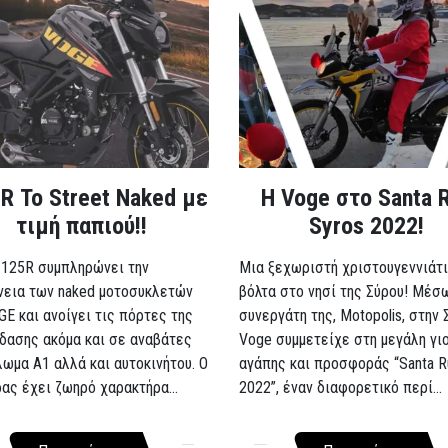
R Το Street Naked με
Η Voge στο Santa 
τιμή παπιού!!
Syros 2022!
 125R συμπληρώνει την
Μια ξεχωριστή χριστουγεννιάτι
νεια των naked μοτοσυκλετών
βόλτα στο νησί της Σύρου! Μέσ
GE και ανοίγει τις πόρτες της
συνεργάτη της, Motopolis, στην 
δασης ακόμα και σε αναβάτες
Voge συμμετείχε στη μεγάλη γι
λωμα A1 αλλά και αυτοκινήτου. Ο
αγάπης και προσφοράς “Santa R
ρας έχει ζωηρό χαρακτήρα...
2022”, έναν διαφορετικό περί...