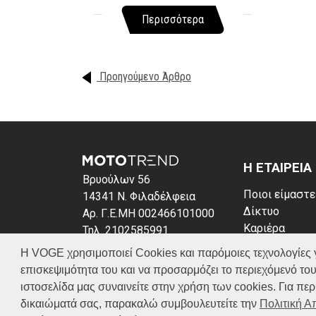
Περισσότερα
Προηγούμενο Άρθρο
Η ΕΤΑΙΡΕΙΑ
Βρυούλων 56
Ποιοι είμαστε
14341 Ν. Φιλαδέλφεια
Δίκτυο
Αρ. Γ.Ε.ΜΗ 002466101000
Καριέρα
Τηλ. 2102585991
News
E-mail: info@voge.gr
Η VOGE χρησιμοποιεί Cookies και παρόμοιες τεχνολογίες για 
Πολιτική απο
επισκεψιμότητα του και να προσαρμόζει το περιεχόμενό του
Πολιτική Coo
ιστοσελίδα μας συναινείτε στην χρήση των cookies. Για π
δικαιώματά σας, παρακαλώ συμβουλευτείτε την
Πολιτική 