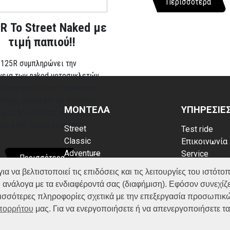
Περισσότερα
R Το Street Naked με
τιμή παπιού!!
 125R συμπληρώνει την
νεια των naked μοτοσυκλετών
GE και ανοίγει τις πόρτες της
δασης ακόμα και σε αναβάτες
ΜΟΝΤΕΛΑ
ΥΠΗΡΕΣΙΕ
λωμα A1 αλλά και αυτοκινήτου. Ο
ρας έχει ζωηρό χαρακτήρα...
Street
Test ride
Classic
Επικοινωνία
Adventure
Service
Περισσότερα
Scooter
Κατάλογος
να βελτιστοποιεί τις επιδόσεις και τις λειτουργίες του ιστότοπ
ATV (Loncin)
ρρήτου
FAQ
 ανάλογα με τα ενδιαφέροντά σας (διαφήμιση). Εφόσον συνεχίζε
kies
ερισσότερες πληροφορίες σχετικά με την επεξεργασία προσωπικ
Απορρήτου
μας. Για να ενεργοποιήσετε ή να απενεργοποιήσετε τ
© VOGE 2026.All right reserved | Website by
WHY.