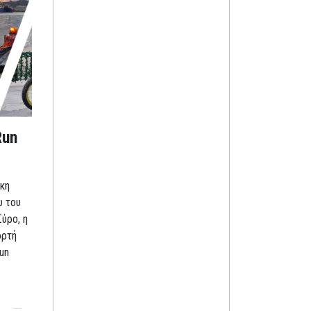
Run
κη
ω του
Σύρο, η
ορτή
un