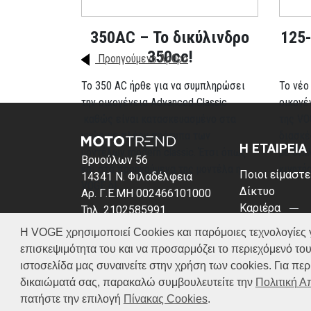
350AC – Το δικύλινδρο
125-
350cc!
Προηγούμενο Άρθρο
To 350 AC ήρθε για να συμπληρώσει
Το νέο
την οικογένεια Advanced Classic
οικογέ
καθώς είναι κατασκευασμένο στα
της VO
γνώριμα πλέον πρότυπα των
διασκέ
Η ΕΤΑΙΡΕΙΑ
μοντέλων modern classic. Έτσι όπως
με δίπ
Βρυούλων 56
και στα προηγούμενα της μοντέλα η
κινητή
Ποιοι είμαστε
14341 Ν. Φιλαδέλφεια
VOGE δί...
Δίκτυο
Αρ. Γ.Ε.ΜΗ 002466101000
Καριέρα
Τηλ. 2102585991
News
E-mail: info@voge.gr
Περισσότερα
Η VOGE χρησιμοποιεί Cookies και παρόμοιες τεχνολογίες για 
Πολιτική απο
επισκεψιμότητα του και να προσαρμόζει το περιεχόμενό του
Πολιτική Coo
ιστοσελίδα μας συναινείτε στην χρήση των cookies. Για π
δικαιώματά σας, παρακαλώ συμβουλευτείτε την
Πολιτική 
πατήστε την επιλογή
Πίνακας Cookies
.