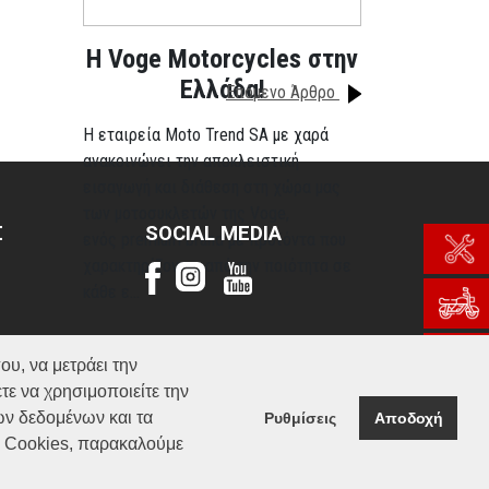
H Voge Motorcycles στην
Ελλάδα!
Επόμενο Άρθρο
Η εταιρεία Moto Trend SA με χαρά
ανακοινώνει την αποκλειστική
εισαγωγή και διάθεση στη χώρα μας
των μοτοσυκλετών της Voge,
Σ
SOCIAL MEDIA
ενός premium brand με προϊόντα που
χαρακτηρίζονται από την ποιότητα σε
κάθε ε...
Περισσότερα
ου, να μετράει την
τε να χρησιμοποιείτε την
ών δεδομένων και τα
Ρυθμίσεις
Αποδοχή
α Cookies, παρακαλούμε