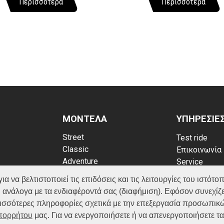
Περισσότερα
Περισσότερα
ΜΟΝΤΕΛΑ
ΥΠΗΡΕΣΙΕ
Street
Test ride
Classic
Επικοινωνία
Adventure
Service
Scooter
Κατάλογος
να βελτιστοποιεί τις επιδόσεις και τις λειτουργίες του ιστότοπ
ATV (Loncin)
ρρήτου
FAQ
 ανάλογα με τα ενδιαφέροντά σας (διαφήμιση). Εφόσον συνεχίζε
kies
ερισσότερες πληροφορίες σχετικά με την επεξεργασία προσωπικ
Απορρήτου
μας. Για να ενεργοποιήσετε ή να απενεργοποιήσετε τ