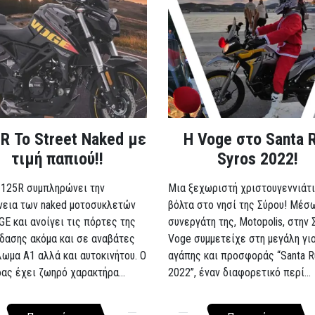
R Το Street Naked με
Η Voge στο Santa 
τιμή παπιού!!
Syros 2022!
 125R συμπληρώνει την
Μια ξεχωριστή χριστουγεννιάτι
νεια των naked μοτοσυκλετών
βόλτα στο νησί της Σύρου! Μέσ
GE και ανοίγει τις πόρτες της
συνεργάτη της, Motopolis, στην 
δασης ακόμα και σε αναβάτες
Voge συμμετείχε στη μεγάλη γι
λωμα A1 αλλά και αυτοκινήτου. Ο
αγάπης και προσφοράς “Santa R
ρας έχει ζωηρό χαρακτήρα...
2022”, έναν διαφορετικό περί...