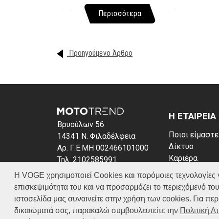
Περισσότερα
Προηγούμενο Άρθρο
Η ΕΤΑΙΡΕΙΑ
Βρυούλων 56
Ποιοι είμαστε
14341 Ν. Φιλαδέλφεια
Δίκτυο
Αρ. Γ.Ε.ΜΗ 002466101000
Καριέρα
Τηλ. 2102585991
News
E-mail: info@voge.gr
Η VOGE χρησιμοποιεί Cookies και παρόμοιες τεχνολογίες για 
Πολιτική απο
επισκεψιμότητα του και να προσαρμόζει το περιεχόμενό του
Πολιτική Coo
ιστοσελίδα μας συναινείτε στην χρήση των cookies. Για π
δικαιώματά σας, παρακαλώ συμβουλευτείτε την
Πολιτική 