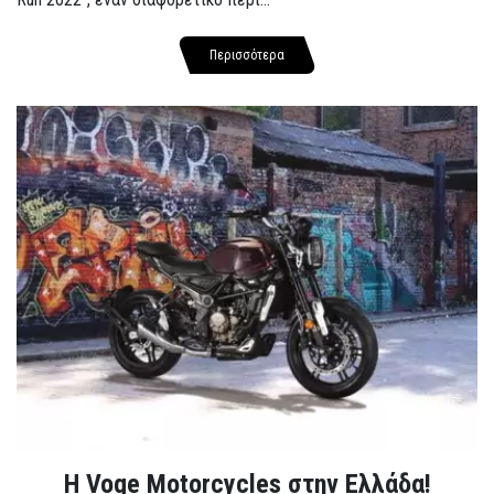
Περισσότερα
H Voge Motorcycles στην Ελλάδα!