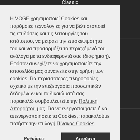
Classic
Adventure
Scooter
Η VOGE χρησιμοποιεί Cookies και
ATV (Loncin)
παρόμοιες τεχνολογίες για να βελτιστοποιεί
τις επιδόσεις και τις λειτουργίες του
ιστότοπου, να μετράει την επισκεψιμότητα
του και να προσαρμόζει το περιεχόμενό του
ΥΠΗΡΕΣΙΕΣ
ανάλογα με τα ενδιαφέροντά σας (διαφήμιση).
Εφόσον συνεχίζετε να χρησιμοποιείτε την
Test ride
ιστοσελίδα μας συναινείτε στην χρήση των
Επικοινωνία
cookies. Για περισσότερες πληροφορίες
Service
σχετικά με την επεξεργασία προσωπικών
Κατάλογος
δεδομένων και τα δικαιώματά σας,
FAQ
παρακαλώ συμβουλευτείτε την
Πολιτική
Απορρήτου
μας. Για να ενεργοποιήσετε ή να
απενεργοποιήσετε τα Cookies, παρακαλούμε
SOCIAL MEDIA
πατήστε την επιλογή
Πίνακας Cookies
.
Ρυθμίσεις
Αποδοχή