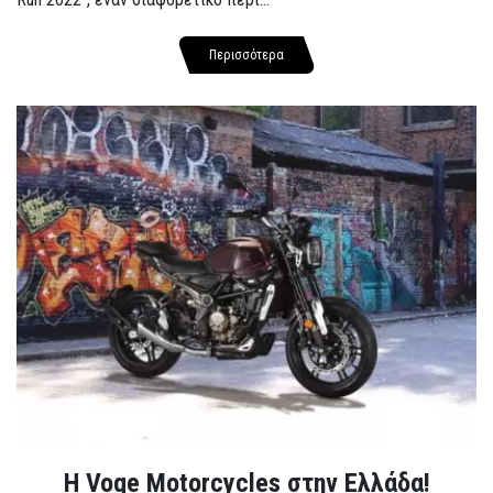
Περισσότερα
H Voge Motorcycles στην Ελλάδα!