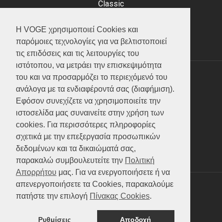
Classic
Adventure
Scooter
Η VOGE χρησιμοποιεί Cookies και
ATV (Loncin)
παρόμοιες τεχνολογίες για να βελτιστοποιεί
τις επιδόσεις και τις λειτουργίες του
ιστότοπου, να μετράει την επισκεψιμότητα
του και να προσαρμόζει το περιεχόμενό του
ΥΠΗΡΕΣΙΕΣ
ανάλογα με τα ενδιαφέροντά σας (διαφήμιση).
Εφόσον συνεχίζετε να χρησιμοποιείτε την
Test ride
ιστοσελίδα μας συναινείτε στην χρήση των
Επικοινωνία
cookies. Για περισσότερες πληροφορίες
Service
σχετικά με την επεξεργασία προσωπικών
Κατάλογος
δεδομένων και τα δικαιώματά σας,
FAQ
παρακαλώ συμβουλευτείτε την
Πολιτική
Απορρήτου
μας. Για να ενεργοποιήσετε ή να
απενεργοποιήσετε τα Cookies, παρακαλούμε
SOCIAL MEDIA
πατήστε την επιλογή
Πίνακας Cookies
.
Ρυθμίσεις
Αποδοχή