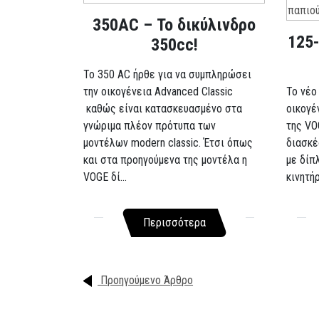
350AC – Το δικύλινδρο
125-
350cc!
To 350 AC ήρθε για να συμπληρώσει
την οικογένεια Advanced Classic
Το νέο
καθώς είναι κατασκευασμένο στα
οικογέ
γνώριμα πλέον πρότυπα των
της VO
μοντέλων modern classic. Έτσι όπως
διασκέ
και στα προηγούμενα της μοντέλα η
με δίπ
VOGE δί...
κινητή
Περισσότερα
Προηγούμενο Άρθρο