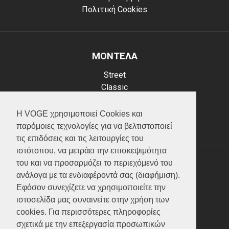
Πολιτική Cookies
ΜΟΝΤΕΛΑ
Street
Classic
Adventure
Scooter
Η VOGE χρησιμοποιεί Cookies και
ATV (Loncin)
παρόμοιες τεχνολογίες για να βελτιστοποιεί
τις επιδόσεις και τις λειτουργίες του
ιστότοπου, να μετράει την επισκεψιμότητα
του και να προσαρμόζει το περιεχόμενό του
ΥΠΗΡΕΣΙΕΣ
ανάλογα με τα ενδιαφέροντά σας (διαφήμιση).
Εφόσον συνεχίζετε να χρησιμοποιείτε την
Test ride
ιστοσελίδα μας συναινείτε στην χρήση των
Επικοινωνία
cookies. Για περισσότερες πληροφορίες
Service
σχετικά με την επεξεργασία προσωπικών
Κατάλογος