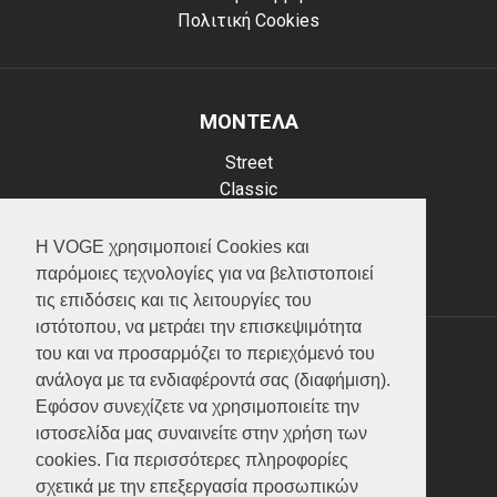
Πολιτική Cookies
ΜΟΝΤΕΛΑ
Street
Classic
Adventure
Scooter
Η VOGE χρησιμοποιεί Cookies και
ATV (Loncin)
παρόμοιες τεχνολογίες για να βελτιστοποιεί
τις επιδόσεις και τις λειτουργίες του
ιστότοπου, να μετράει την επισκεψιμότητα
του και να προσαρμόζει το περιεχόμενό του
ΥΠΗΡΕΣΙΕΣ
ανάλογα με τα ενδιαφέροντά σας (διαφήμιση).
Εφόσον συνεχίζετε να χρησιμοποιείτε την
Test ride
ιστοσελίδα μας συναινείτε στην χρήση των
Επικοινωνία
cookies. Για περισσότερες πληροφορίες
Service
σχετικά με την επεξεργασία προσωπικών
Κατάλογος