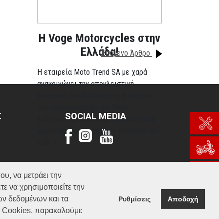
H Voge Motorcycles στην
Ελλάδα!
Επόμενο Άρθρο
Η εταιρεία Moto Trend SA με χαρά
ανακοινώνει την αποκλειστική
εισαγωγή και διάθεση στη χώρα μας
των μοτοσυκλετών της Voge,
Σ
SOCIAL MEDIA
ενός premium brand με προϊόντα που
χαρακτηρίζονται από την ποιότητα σε
κάθε ε...
Περισσότερα
ου, να μετράει την
τε να χρησιμοποιείτε την
ών δεδομένων και τα
Ρυθμίσεις
Αποδοχή
α Cookies, παρακαλούμε