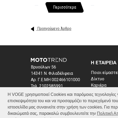
Περισσότερα
Προηγούμενο Άρθρο
Η ΕΤΑΙΡΕΙΑ
Βρυούλων 56
Ποιοι είμαστε
14341 Ν. Φιλαδέλφεια
Δίκτυο
Αρ. Γ.Ε.ΜΗ 002466101000
Καριέρα
Τηλ. 2102585991
News
E-mail: info@voge.gr
Η VOGE χρησιμοποιεί Cookies και παρόμοιες τεχνολογίες για 
Πολιτική απο
επισκεψιμότητα του και να προσαρμόζει το περιεχόμενό του
Πολιτική Coo
ιστοσελίδα μας συναινείτε στην χρήση των cookies. Για π
δικαιώματά σας, παρακαλώ συμβουλευτείτε την
Πολιτική 