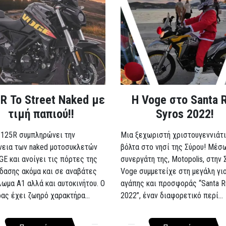
R Το Street Naked με
Η Voge στο Santa 
τιμή παπιού!!
Syros 2022!
 125R συμπληρώνει την
Μια ξεχωριστή χριστουγεννιάτι
νεια των naked μοτοσυκλετών
βόλτα στο νησί της Σύρου! Μέσ
GE και ανοίγει τις πόρτες της
συνεργάτη της, Motopolis, στην 
δασης ακόμα και σε αναβάτες
Voge συμμετείχε στη μεγάλη γι
λωμα A1 αλλά και αυτοκινήτου. Ο
αγάπης και προσφοράς “Santa R
ρας έχει ζωηρό χαρακτήρα...
2022”, έναν διαφορετικό περί...