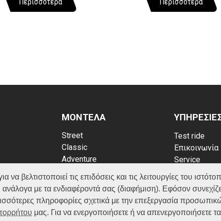
Περισσότερα
Περισσότερα
ΜΟΝΤΕΛΑ
ΥΠΗΡΕΣΙΕ
Street
Test ride
Classic
Επικοινωνία
Adventure
Service
Scooter
Κατάλογος
να βελτιστοποιεί τις επιδόσεις και τις λειτουργίες του ιστότοπ
ATV (Loncin)
ρρήτου
FAQ
 ανάλογα με τα ενδιαφέροντά σας (διαφήμιση). Εφόσον συνεχίζε
kies
ερισσότερες πληροφορίες σχετικά με την επεξεργασία προσωπικ
Απορρήτου
μας. Για να ενεργοποιήσετε ή να απενεργοποιήσετε τ