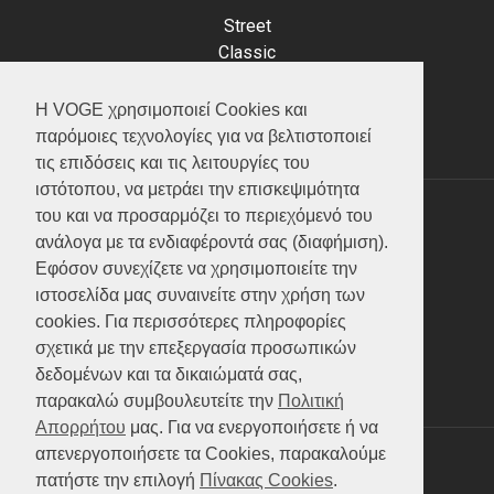
Street
Classic
Adventure
Scooter
Η VOGE χρησιμοποιεί Cookies και
ATV (Loncin)
παρόμοιες τεχνολογίες για να βελτιστοποιεί
τις επιδόσεις και τις λειτουργίες του
ιστότοπου, να μετράει την επισκεψιμότητα
του και να προσαρμόζει το περιεχόμενό του
ΥΠΗΡΕΣΙΕΣ
ανάλογα με τα ενδιαφέροντά σας (διαφήμιση).
Εφόσον συνεχίζετε να χρησιμοποιείτε την
Test ride
ιστοσελίδα μας συναινείτε στην χρήση των
Επικοινωνία
cookies. Για περισσότερες πληροφορίες
Service
σχετικά με την επεξεργασία προσωπικών
Κατάλογος
δεδομένων και τα δικαιώματά σας,
FAQ
παρακαλώ συμβουλευτείτε την
Πολιτική
Απορρήτου
μας. Για να ενεργοποιήσετε ή να
απενεργοποιήσετε τα Cookies, παρακαλούμε
SOCIAL MEDIA
πατήστε την επιλογή
Πίνακας Cookies
.