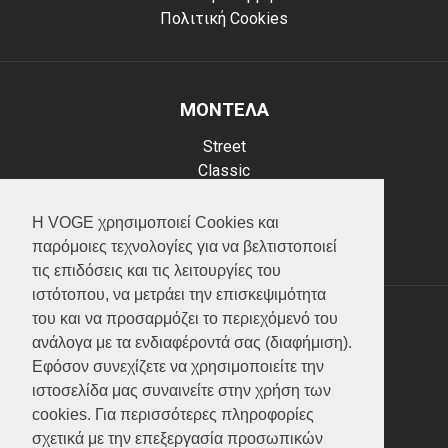
Πολιτική Cookies
ΜΟΝΤΕΛΑ
Street
Classic
Adventure
Scooter
Η VOGE χρησιμοποιεί Cookies και
ATV (Loncin)
παρόμοιες τεχνολογίες για να βελτιστοποιεί
τις επιδόσεις και τις λειτουργίες του
ιστότοπου, να μετράει την επισκεψιμότητα
του και να προσαρμόζει το περιεχόμενό του
ΥΠΗΡΕΣΙΕΣ
ανάλογα με τα ενδιαφέροντά σας (διαφήμιση).
Εφόσον συνεχίζετε να χρησιμοποιείτε την
Test ride
ιστοσελίδα μας συναινείτε στην χρήση των
Επικοινωνία
cookies. Για περισσότερες πληροφορίες
Service
σχετικά με την επεξεργασία προσωπικών
Κατάλογος