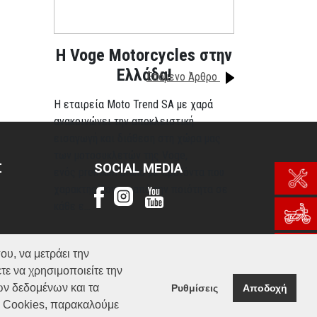
H Voge Motorcycles στην
Ελλάδα!
Επόμενο Άρθρο
Η εταιρεία Moto Trend SA με χαρά
ανακοινώνει την αποκλειστική
εισαγωγή και διάθεση στη χώρα μας
των μοτοσυκλετών της Voge,
Σ
SOCIAL MEDIA
ενός premium brand με προϊόντα που
χαρακτηρίζονται από την ποιότητα σε
κάθε ε...
Περισσότερα
ου, να μετράει την
τε να χρησιμοποιείτε την
ών δεδομένων και τα
Ρυθμίσεις
Αποδοχή
α Cookies, παρακαλούμε