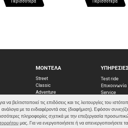
Περισσότερα
Περισσότερα
ΜΟΝΤΕΛΑ
ΥΠΗΡΕΣΙΕ
Street
Test ride
Classic
Επικοινωνία
Adventure
Service
Scooter
Κατάλογος
να βελτιστοποιεί τις επιδόσεις και τις λειτουργίες του ιστότοπ
ATV (Loncin)
ρρήτου
FAQ
 ανάλογα με τα ενδιαφέροντά σας (διαφήμιση). Εφόσον συνεχίζε
kies
ερισσότερες πληροφορίες σχετικά με την επεξεργασία προσωπικ
Απορρήτου
μας. Για να ενεργοποιήσετε ή να απενεργοποιήσετε τ