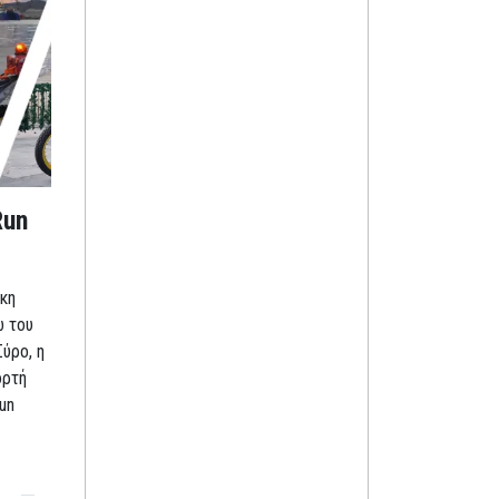
Run
κη
ω του
Σύρο, η
ορτή
un