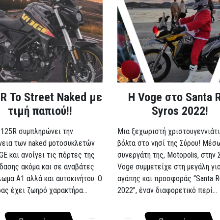
R Το Street Naked με
Η Voge στο Santa 
τιμή παπιού!!
Syros 2022!
 125R συμπληρώνει την
Μια ξεχωριστή χριστουγεννιάτι
νεια των naked μοτοσυκλετών
βόλτα στο νησί της Σύρου! Μέσ
GE και ανοίγει τις πόρτες της
συνεργάτη της, Motopolis, στην 
δασης ακόμα και σε αναβάτες
Voge συμμετείχε στη μεγάλη γι
λωμα A1 αλλά και αυτοκινήτου. Ο
αγάπης και προσφοράς “Santa R
ρας έχει ζωηρό χαρακτήρα...
2022”, έναν διαφορετικό περί...