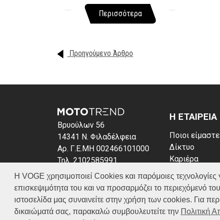
Περισσότερα
Προηγούμενο Άρθρο
Η ΕΤΑΙΡΕΙΑ
Βρυούλων 56
Ποιοι είμαστε
14341 Ν. Φιλαδέλφεια
Δίκτυο
Αρ. Γ.Ε.ΜΗ 002466101000
Καριέρα
Τηλ. 2102585991
News
E-mail: info@voge.gr
Η VOGE χρησιμοποιεί Cookies και παρόμοιες τεχνολογίες για 
Πολιτική απο
επισκεψιμότητα του και να προσαρμόζει το περιεχόμενό του
Πολιτική Coo
ιστοσελίδα μας συναινείτε στην χρήση των cookies. Για π
δικαιώματά σας, παρακαλώ συμβουλευτείτε την
Πολιτική 