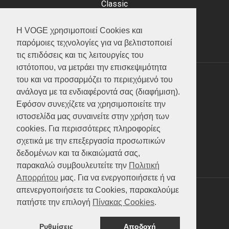
Classic
Adventure
Scooter
Η VOGE χρησιμοποιεί Cookies και
ATV (Loncin)
παρόμοιες τεχνολογίες για να βελτιστοποιεί
τις επιδόσεις και τις λειτουργίες του
ιστότοπου, να μετράει την επισκεψιμότητα
του και να προσαρμόζει το περιεχόμενό του
ΥΠΗΡΕΣΙΕΣ
ανάλογα με τα ενδιαφέροντά σας (διαφήμιση).
Εφόσον συνεχίζετε να χρησιμοποιείτε την
Test ride
ιστοσελίδα μας συναινείτε στην χρήση των
Επικοινωνία
cookies. Για περισσότερες πληροφορίες
Service
σχετικά με την επεξεργασία προσωπικών
Κατάλογος
δεδομένων και τα δικαιώματά σας,
FAQ
παρακαλώ συμβουλευτείτε την
Πολιτική
Απορρήτου
μας. Για να ενεργοποιήσετε ή να
απενεργοποιήσετε τα Cookies, παρακαλούμε
SOCIAL MEDIA
πατήστε την επιλογή
Πίνακας Cookies
.
Ρυθμίσεις
Αποδοχή