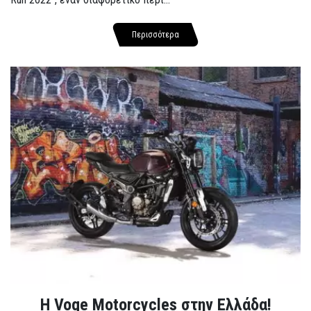
Περισσότερα
H Voge Motorcycles στην Ελλάδα!