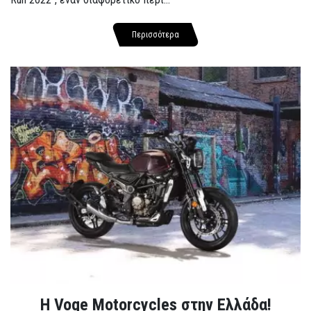
Περισσότερα
H Voge Motorcycles στην Ελλάδα!