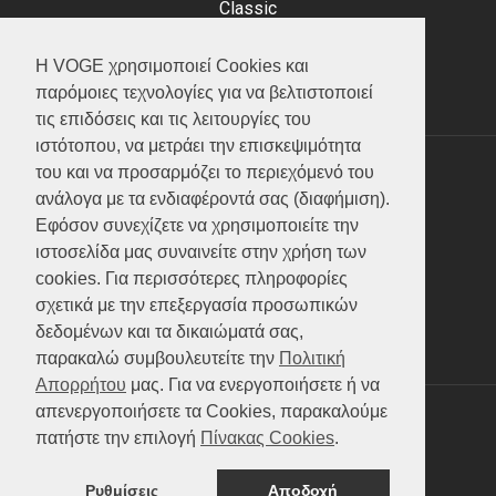
Classic
Adventure
Scooter
Η VOGE χρησιμοποιεί Cookies και
ATV (Loncin)
παρόμοιες τεχνολογίες για να βελτιστοποιεί
τις επιδόσεις και τις λειτουργίες του
ιστότοπου, να μετράει την επισκεψιμότητα
του και να προσαρμόζει το περιεχόμενό του
ΥΠΗΡΕΣΙΕΣ
ανάλογα με τα ενδιαφέροντά σας (διαφήμιση).
Εφόσον συνεχίζετε να χρησιμοποιείτε την
Test ride
ιστοσελίδα μας συναινείτε στην χρήση των
Επικοινωνία
cookies. Για περισσότερες πληροφορίες
Service
σχετικά με την επεξεργασία προσωπικών
Κατάλογος
δεδομένων και τα δικαιώματά σας,
FAQ
παρακαλώ συμβουλευτείτε την
Πολιτική
Απορρήτου
μας. Για να ενεργοποιήσετε ή να
απενεργοποιήσετε τα Cookies, παρακαλούμε
SOCIAL MEDIA
πατήστε την επιλογή
Πίνακας Cookies
.
Ρυθμίσεις
Αποδοχή