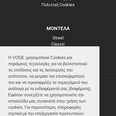
Πολιτική Cookies
ΜΟΝΤΕΛΑ
Street
Classic
Adventure
Scooter
Η VOGE χρησιμοποιεί Cookies και
ATV (Loncin)
παρόμοιες τεχνολογίες για να βελτιστοποιεί
τις επιδόσεις και τις λειτουργίες του
ιστότοπου, να μετράει την επισκεψιμότητα
του και να προσαρμόζει το περιεχόμενό του
ΥΠΗΡΕΣΙΕΣ
ανάλογα με τα ενδιαφέροντά σας (διαφήμιση).
Εφόσον συνεχίζετε να χρησιμοποιείτε την
Test ride
ιστοσελίδα μας συναινείτε στην χρήση των
Επικοινωνία
cookies. Για περισσότερες πληροφορίες
Service
σχετικά με την επεξεργασία προσωπικών
Κατάλογος