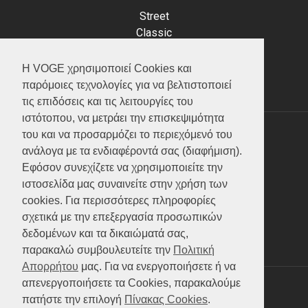
Street
Classic
Adventure
Scooter
Η VOGE χρησιμοποιεί Cookies και
ATV (Loncin)
παρόμοιες τεχνολογίες για να βελτιστοποιεί
τις επιδόσεις και τις λειτουργίες του
ιστότοπου, να μετράει την επισκεψιμότητα
του και να προσαρμόζει το περιεχόμενό του
ΥΠΗΡΕΣΙΕΣ
ανάλογα με τα ενδιαφέροντά σας (διαφήμιση).
Εφόσον συνεχίζετε να χρησιμοποιείτε την
Test ride
ιστοσελίδα μας συναινείτε στην χρήση των
Επικοινωνία
cookies. Για περισσότερες πληροφορίες
Service
σχετικά με την επεξεργασία προσωπικών
Κατάλογος
δεδομένων και τα δικαιώματά σας,
FAQ
παρακαλώ συμβουλευτείτε την
Πολιτική
Απορρήτου
μας. Για να ενεργοποιήσετε ή να
απενεργοποιήσετε τα Cookies, παρακαλούμε
SOCIAL MEDIA
πατήστε την επιλογή
Πίνακας Cookies
.