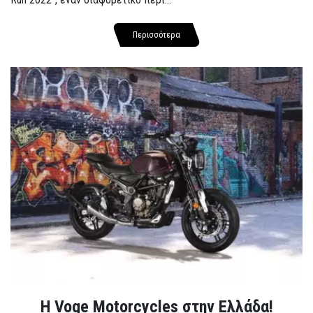
Περισσότερα
H Voge Motorcycles στην Ελλάδα!