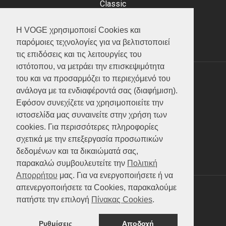
Classic
Adventure
Scooter
Η VOGE χρησιμοποιεί Cookies και
ATV (Loncin)
παρόμοιες τεχνολογίες για να βελτιστοποιεί
τις επιδόσεις και τις λειτουργίες του
ιστότοπου, να μετράει την επισκεψιμότητα
του και να προσαρμόζει το περιεχόμενό του
ΥΠΗΡΕΣΙΕΣ
ανάλογα με τα ενδιαφέροντά σας (διαφήμιση).
Εφόσον συνεχίζετε να χρησιμοποιείτε την
Test ride
ιστοσελίδα μας συναινείτε στην χρήση των
Επικοινωνία
cookies. Για περισσότερες πληροφορίες
Service
σχετικά με την επεξεργασία προσωπικών
Κατάλογος
δεδομένων και τα δικαιώματά σας,
FAQ
παρακαλώ συμβουλευτείτε την
Πολιτική
Απορρήτου
μας. Για να ενεργοποιήσετε ή να
απενεργοποιήσετε τα Cookies, παρακαλούμε
SOCIAL MEDIA
πατήστε την επιλογή
Πίνακας Cookies
.
Ρυθμίσεις
Αποδοχή