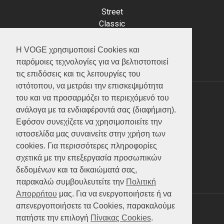
Street
Classic
Adventure
Scooter
Η VOGE χρησιμοποιεί Cookies και
ATV (Loncin)
παρόμοιες τεχνολογίες για να βελτιστοποιεί
τις επιδόσεις και τις λειτουργίες του
ιστότοπου, να μετράει την επισκεψιμότητα
του και να προσαρμόζει το περιεχόμενό του
ΥΠΗΡΕΣΙΕΣ
ανάλογα με τα ενδιαφέροντά σας (διαφήμιση).
Εφόσον συνεχίζετε να χρησιμοποιείτε την
Test ride
ιστοσελίδα μας συναινείτε στην χρήση των
Επικοινωνία
cookies. Για περισσότερες πληροφορίες
Service
σχετικά με την επεξεργασία προσωπικών
Κατάλογος
δεδομένων και τα δικαιώματά σας,
FAQ
παρακαλώ συμβουλευτείτε την
Πολιτική
Απορρήτου
μας. Για να ενεργοποιήσετε ή να
απενεργοποιήσετε τα Cookies, παρακαλούμε
SOCIAL MEDIA
πατήστε την επιλογή
Πίνακας Cookies
.