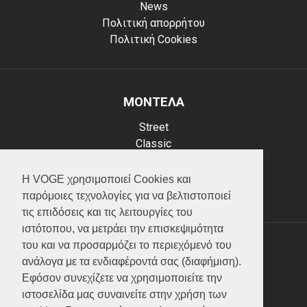
News
Πολιτική απορρήτου
Πολιτική Cookies
ΜΟΝΤΕΛΑ
Street
Classic
Adventure
Scooter
Η VOGE χρησιμοποιεί Cookies και
ATV (Loncin)
παρόμοιες τεχνολογίες για να βελτιστοποιεί
τις επιδόσεις και τις λειτουργίες του
ιστότοπου, να μετράει την επισκεψιμότητα
του και να προσαρμόζει το περιεχόμενό του
ΥΠΗΡΕΣΙΕΣ
ανάλογα με τα ενδιαφέροντά σας (διαφήμιση).
Εφόσον συνεχίζετε να χρησιμοποιείτε την
Test ride
ιστοσελίδα μας συναινείτε στην χρήση των
Επικοινωνία