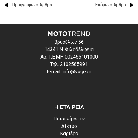
Προηγούμενο Άρθρο
Επόμενο Άρθρο
Βρυούλων 56
14341 Ν. Φιλαδέλφεια
Αρ. Γ.Ε.ΜΗ 002466101000
Τηλ. 2102585991
E-mail: info@voge.gr
Η ΕΤΑΙΡΕΙΑ
Ποιοι είμαστε
Δίκτυο
Καριέρα