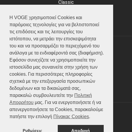
Classic
Adventure
Scooter
Η VOGE χρησιμοποιεί Cookies και
ATV (Loncin)
παρόμοιες τεχνολογίες για να βελτιστοποιεί
τις επιδόσεις και τις λειτουργίες του
ιστότοπου, να μετράει την επισκεψιμότητα
του και να προσαρμόζει το περιεχόμενό του
ΥΠΗΡΕΣΙΕΣ
ανάλογα με τα ενδιαφέροντά σας (διαφήμιση).
Εφόσον συνεχίζετε να χρησιμοποιείτε την
Test ride
ιστοσελίδα μας συναινείτε στην χρήση των
Επικοινωνία
cookies. Για περισσότερες πληροφορίες
Service
σχετικά με την επεξεργασία προσωπικών
Κατάλογος
δεδομένων και τα δικαιώματά σας,
FAQ
παρακαλώ συμβουλευτείτε την
Πολιτική
Απορρήτου
μας. Για να ενεργοποιήσετε ή να
απενεργοποιήσετε τα Cookies, παρακαλούμε
SOCIAL MEDIA
πατήστε την επιλογή
Πίνακας Cookies
.
Ρυθμίσεις
Αποδοχή