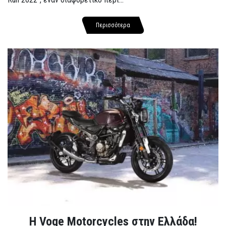
Περισσότερα
H Voge Motorcycles στην Ελλάδα!