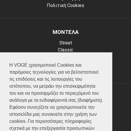
Πολιτική Cookies
ΜΟΝΤΕΛΑ
Street
Classic
Adventure
Scooter
Η VOGE χρησιμοποιεί Cookies και
ATV (Loncin)
παρόμοιες τεχνολογίες για να βελτιστοποιεί
τις επιδόσεις και τις λειτουργίες του
ιστότοπου, να μετράει την επισκεψιμότητα
του και να προσαρμόζει το περιεχόμενό του
ΥΠΗΡΕΣΙΕΣ
ανάλογα με τα ενδιαφέροντά σας (διαφήμιση).
Εφόσον συνεχίζετε να χρησιμοποιείτε την
Test ride
ιστοσελίδα μας συναινείτε στην χρήση των
Επικοινωνία
cookies. Για περισσότερες πληροφορίες
Service
σχετικά με την επεξεργασία προσωπικών
Κατάλογος