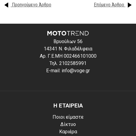
Προηγούμενο Άρθρο
Επόμενο Άρθρο
Βρυούλων 56
14341 Ν. Φιλαδέλφεια
Αρ. Γ.Ε.ΜΗ 002466101000
Τηλ. 2102585991
E-mail: info@voge.gr
Η ΕΤΑΙΡΕΙΑ
Ποιοι είμαστε
Δίκτυο
Καριέρα