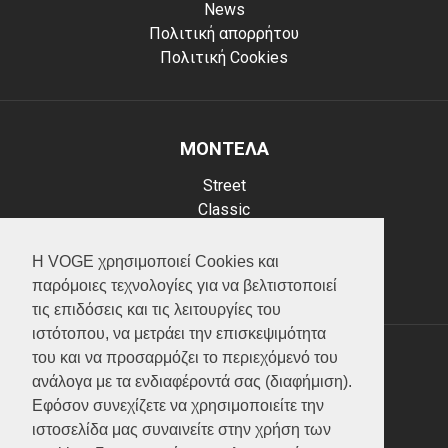
News
Πολιτική απορρήτου
Πολιτική Cookies
ΜΟΝΤΕΛΑ
Street
Classic
Adventure
Scooter
Η VOGE χρησιμοποιεί Cookies και
ATV (Loncin)
παρόμοιες τεχνολογίες για να βελτιστοποιεί
τις επιδόσεις και τις λειτουργίες του
ιστότοπου, να μετράει την επισκεψιμότητα
του και να προσαρμόζει το περιεχόμενό του
ΥΠΗΡΕΣΙΕΣ
ανάλογα με τα ενδιαφέροντά σας (διαφήμιση).
Εφόσον συνεχίζετε να χρησιμοποιείτε την
Test ride
ιστοσελίδα μας συναινείτε στην χρήση των
Επικοινωνία