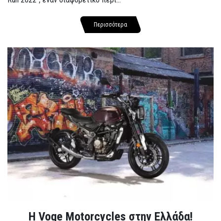
Περισσότερα
H Voge Motorcycles στην Ελλάδα!