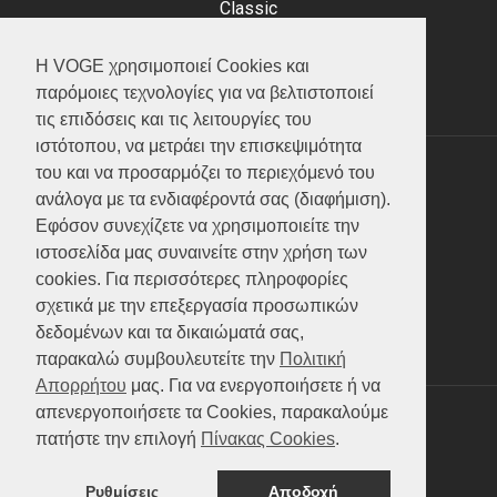
Classic
Adventure
Scooter
Η VOGE χρησιμοποιεί Cookies και
ATV (Loncin)
παρόμοιες τεχνολογίες για να βελτιστοποιεί
τις επιδόσεις και τις λειτουργίες του
ιστότοπου, να μετράει την επισκεψιμότητα
του και να προσαρμόζει το περιεχόμενό του
ΥΠΗΡΕΣΙΕΣ
ανάλογα με τα ενδιαφέροντά σας (διαφήμιση).
Εφόσον συνεχίζετε να χρησιμοποιείτε την
Test ride
ιστοσελίδα μας συναινείτε στην χρήση των
Επικοινωνία
cookies. Για περισσότερες πληροφορίες
Service
σχετικά με την επεξεργασία προσωπικών
Κατάλογος
δεδομένων και τα δικαιώματά σας,
FAQ
παρακαλώ συμβουλευτείτε την
Πολιτική
Απορρήτου
μας. Για να ενεργοποιήσετε ή να
απενεργοποιήσετε τα Cookies, παρακαλούμε
SOCIAL MEDIA
πατήστε την επιλογή
Πίνακας Cookies
.
Ρυθμίσεις
Αποδοχή