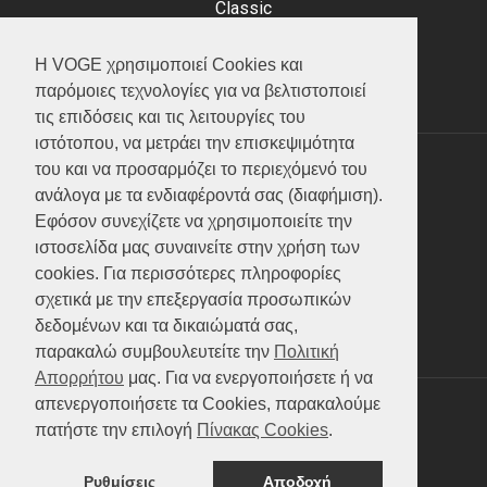
Classic
Adventure
Scooter
Η VOGE χρησιμοποιεί Cookies και
ATV (Loncin)
παρόμοιες τεχνολογίες για να βελτιστοποιεί
τις επιδόσεις και τις λειτουργίες του
ιστότοπου, να μετράει την επισκεψιμότητα
του και να προσαρμόζει το περιεχόμενό του
ΥΠΗΡΕΣΙΕΣ
ανάλογα με τα ενδιαφέροντά σας (διαφήμιση).
Εφόσον συνεχίζετε να χρησιμοποιείτε την
Test ride
ιστοσελίδα μας συναινείτε στην χρήση των
Επικοινωνία
cookies. Για περισσότερες πληροφορίες
Service
σχετικά με την επεξεργασία προσωπικών
Κατάλογος
δεδομένων και τα δικαιώματά σας,
FAQ
παρακαλώ συμβουλευτείτε την
Πολιτική
Απορρήτου
μας. Για να ενεργοποιήσετε ή να
απενεργοποιήσετε τα Cookies, παρακαλούμε
SOCIAL MEDIA
πατήστε την επιλογή
Πίνακας Cookies
.
Ρυθμίσεις
Αποδοχή