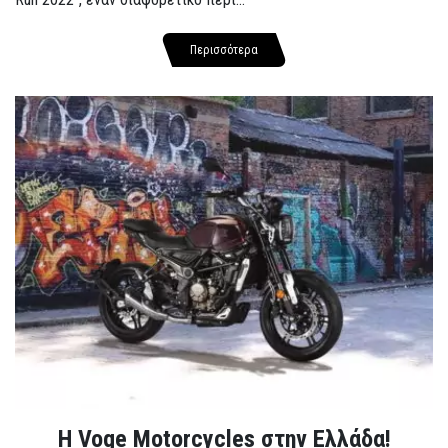
Περισσότερα
H Voge Motorcycles στην Ελλάδα!