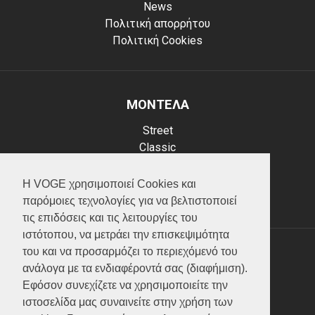
News
Πολιτική απορρήτου
Πολιτική Cookies
ΜΟΝΤΕΛΑ
Street
Classic
Adventure
Scooter
Η VOGE χρησιμοποιεί Cookies και
ATV (Loncin)
παρόμοιες τεχνολογίες για να βελτιστοποιεί
τις επιδόσεις και τις λειτουργίες του
ιστότοπου, να μετράει την επισκεψιμότητα
του και να προσαρμόζει το περιεχόμενό του
ΥΠΗΡΕΣΙΕΣ
ανάλογα με τα ενδιαφέροντά σας (διαφήμιση).
Εφόσον συνεχίζετε να χρησιμοποιείτε την
Test ride
ιστοσελίδα μας συναινείτε στην χρήση των
Επικοινωνία