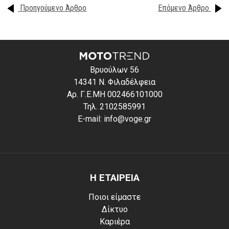
Προηγούμενο Άρθρο
Επόμενο Άρθρο
Βρυούλων 56
14341 Ν. Φιλαδέλφεια
Αρ. Γ.Ε.ΜΗ 002466101000
Τηλ. 2102585991
E-mail: info@voge.gr
Η ΕΤΑΙΡΕΙΑ
Ποιοι είμαστε
Δίκτυο
Καριέρα