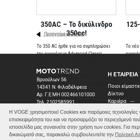
350AC – Το δικύλινδρο
125-
350cc!
Προηγούμενο Άρθρο
To 350 AC ήρθε για να συμπληρώσει
Το νέο
την οικογένεια Advanced Classic
οικογέ
καθώς είναι κατασκευασμένο στα
της VO
γνώριμα πλέον πρότυπα των
διασκέ
Η ΕΤΑΙΡΕΙΑ
μοντέλων modern classic. Έτσι όπως
με δίπ
Βρυούλων 56
και στα προηγούμενα της μοντέλα η
κινητή
Ποιοι είμαστε
14341 Ν. Φιλαδέλφεια
VOGE δί...
Δίκτυο
Αρ. Γ.Ε.ΜΗ 002466101000
Καριέρα
Τηλ. 2102585991
News
E-mail: info@voge.gr
Περισσότερα
Η VOGE χρησιμοποιεί Cookies και παρόμοιες τεχνολογίες για 
Πολιτική απο
επισκεψιμότητα του και να προσαρμόζει το περιεχόμενό του
Πολιτική Coo
ιστοσελίδα μας συναινείτε στην χρήση των cookies. Για π
δικαιώματά σας, παρακαλώ συμβουλευτείτε την
Πολιτική 