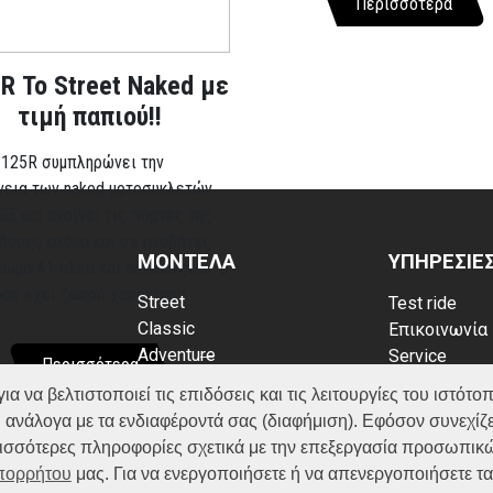
Περισσότερα
R Το Street Naked με
τιμή παπιού!!
 125R συμπληρώνει την
νεια των naked μοτοσυκλετών
GE και ανοίγει τις πόρτες της
δασης ακόμα και σε αναβάτες
ΜΟΝΤΕΛΑ
ΥΠΗΡΕΣΙΕ
λωμα A1 αλλά και αυτοκινήτου. Ο
ρας έχει ζωηρό χαρακτήρα...
Street
Test ride
Classic
Επικοινωνία
Adventure
Service
Περισσότερα
Scooter
Κατάλογος
να βελτιστοποιεί τις επιδόσεις και τις λειτουργίες του ιστότοπ
ATV (Loncin)
ρρήτου
FAQ
 ανάλογα με τα ενδιαφέροντά σας (διαφήμιση). Εφόσον συνεχίζε
kies
ερισσότερες πληροφορίες σχετικά με την επεξεργασία προσωπικ
Απορρήτου
μας. Για να ενεργοποιήσετε ή να απενεργοποιήσετε τ