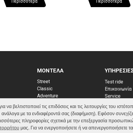
Περισσότερα
Περισσότερα
ΜΟΝΤΕΛΑ
ΥΠΗΡΕΣΙΕ
Street
Test ride
Classic
Επικοινωνία
Adventure
Service
Scooter
Κατάλογος
να βελτιστοποιεί τις επιδόσεις και τις λειτουργίες του ιστότοπ
ATV (Loncin)
ρρήτου
FAQ
 ανάλογα με τα ενδιαφέροντά σας (διαφήμιση). Εφόσον συνεχίζε
kies
ερισσότερες πληροφορίες σχετικά με την επεξεργασία προσωπικ
Απορρήτου
μας. Για να ενεργοποιήσετε ή να απενεργοποιήσετε τ