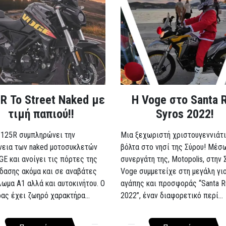
R Το Street Naked με
Η Voge στο Santa 
τιμή παπιού!!
Syros 2022!
 125R συμπληρώνει την
Μια ξεχωριστή χριστουγεννιάτι
νεια των naked μοτοσυκλετών
βόλτα στο νησί της Σύρου! Μέσ
GE και ανοίγει τις πόρτες της
συνεργάτη της, Motopolis, στην 
δασης ακόμα και σε αναβάτες
Voge συμμετείχε στη μεγάλη γι
λωμα A1 αλλά και αυτοκινήτου. Ο
αγάπης και προσφοράς “Santa R
ρας έχει ζωηρό χαρακτήρα...
2022”, έναν διαφορετικό περί...