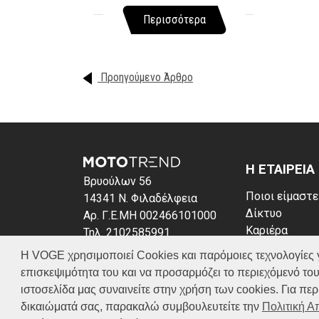
Περισσότερα
Προηγούμενο Άρθρο
Η ΕΤΑΙΡΕΙΑ
Βρυούλων 56
Ποιοι είμαστε
14341 Ν. Φιλαδέλφεια
Δίκτυο
Αρ. Γ.Ε.ΜΗ 002466101000
Καριέρα
Τηλ. 2102585991
News
E-mail: info@voge.gr
Η VOGE χρησιμοποιεί Cookies και παρόμοιες τεχνολογίες για 
Πολιτική απο
επισκεψιμότητα του και να προσαρμόζει το περιεχόμενό του
Πολιτική Coo
ιστοσελίδα μας συναινείτε στην χρήση των cookies. Για π
δικαιώματά σας, παρακαλώ συμβουλευτείτε την
Πολιτική 