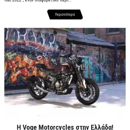
Περισσότερα
H Voge Motorcycles στην Ελλάδα!