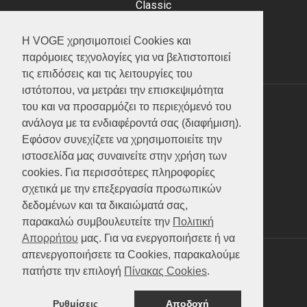
Classic
Adventure
Scooter
Η VOGE χρησιμοποιεί Cookies και
ATV (Loncin)
παρόμοιες τεχνολογίες για να βελτιστοποιεί
τις επιδόσεις και τις λειτουργίες του
ιστότοπου, να μετράει την επισκεψιμότητα
του και να προσαρμόζει το περιεχόμενό του
ΥΠΗΡΕΣΙΕΣ
ανάλογα με τα ενδιαφέροντά σας (διαφήμιση).
Εφόσον συνεχίζετε να χρησιμοποιείτε την
Test ride
ιστοσελίδα μας συναινείτε στην χρήση των
Επικοινωνία
cookies. Για περισσότερες πληροφορίες
Service
σχετικά με την επεξεργασία προσωπικών
Κατάλογος
δεδομένων και τα δικαιώματά σας,
FAQ
παρακαλώ συμβουλευτείτε την
Πολιτική
Απορρήτου
μας. Για να ενεργοποιήσετε ή να
απενεργοποιήσετε τα Cookies, παρακαλούμε
SOCIAL MEDIA
πατήστε την επιλογή
Πίνακας Cookies
.
Ρυθμίσεις
Αποδοχή