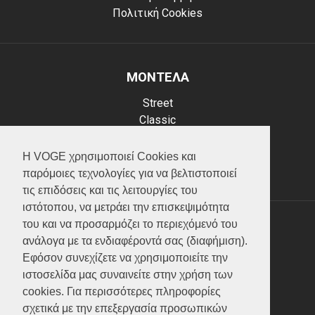
Πολιτική Cookies
ΜΟΝΤΕΛΑ
Street
Classic
Adventure
Scooter
Η VOGE χρησιμοποιεί Cookies και
ATV (Loncin)
παρόμοιες τεχνολογίες για να βελτιστοποιεί
τις επιδόσεις και τις λειτουργίες του
ιστότοπου, να μετράει την επισκεψιμότητα
του και να προσαρμόζει το περιεχόμενό του
ΥΠΗΡΕΣΙΕΣ
ανάλογα με τα ενδιαφέροντά σας (διαφήμιση).
Εφόσον συνεχίζετε να χρησιμοποιείτε την
Test ride
ιστοσελίδα μας συναινείτε στην χρήση των
Επικοινωνία
cookies. Για περισσότερες πληροφορίες
Service
σχετικά με την επεξεργασία προσωπικών
Κατάλογος